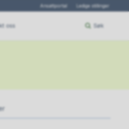
Ansattportal
Ledige stillinger
kt oss
Søk
er