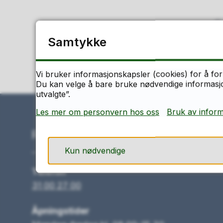
F
Samtykke
Vi bruker informasjonskapsler (cookies) for å for
Du kan velge å bare bruke nødvendige informasjon
utvalgte”.
Les mer om personvern hos oss
Bruk av infor
Ring oss
Kun nødvendige
Telefon
31 00 27 00
Åpningstider