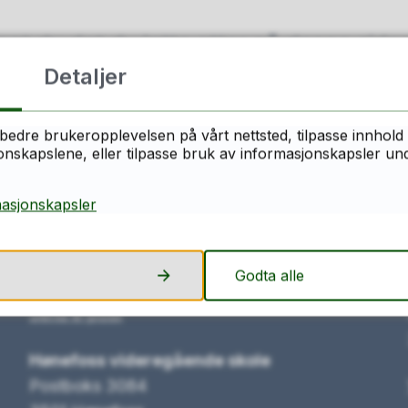
ant du det du lette etter på denne side
Detaljer
Ja
Nei
bedre brukeropplevelsen på vårt nettsted, tilpasse innhold 
skapslene, eller tilpasse bruk av informasjonskapsler under
masjonskapsler
Skriv til oss
Godta alle
Send e-post
Hønefoss videregående skole
Postboks 3084