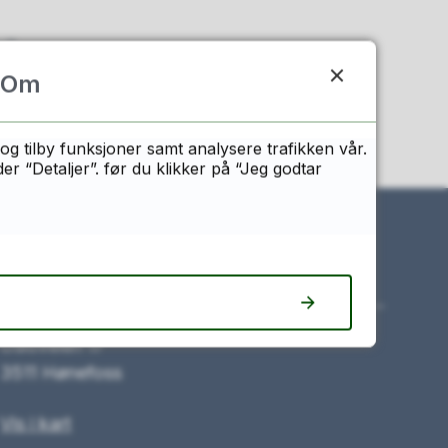
n?
Om
og tilby funksjoner samt analysere trafikken vår.
 “Detaljer”. før du klikker på “Jeg godtar
Besøk oss
Osloveien 17
3511 Hønefoss
Vis i kart