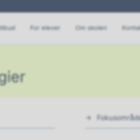
ilbud
For elever
Om skolen
Konta
gier
Fokusområd