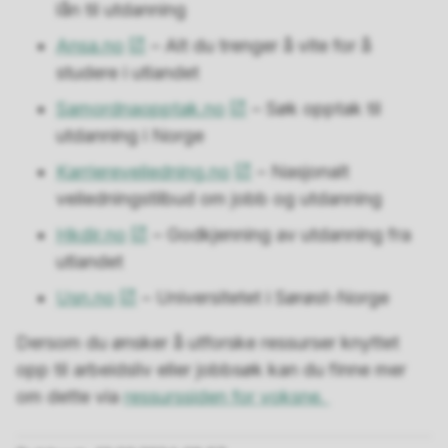
lån til utdanning
Ansa.no
– Alt du trenger å vite for å
studere i utlandet
Samordnaopptak.no
– Søk opptak til
utdanning i Norge
Karriereveiledning.no
– Nasjonalt
veiledningstilbud om jobb og utdanning
Hkdir.no
– Godkjenning av utdanning fra
utlandet
Usn.no
– Universitetet i Sørøst-Norge
Dersom du ønsker å utforske ressurser knyttet
opp til arbeidsliv eller jobbsøk kan du finne mer
om dette via
ressurssiden for voksne.