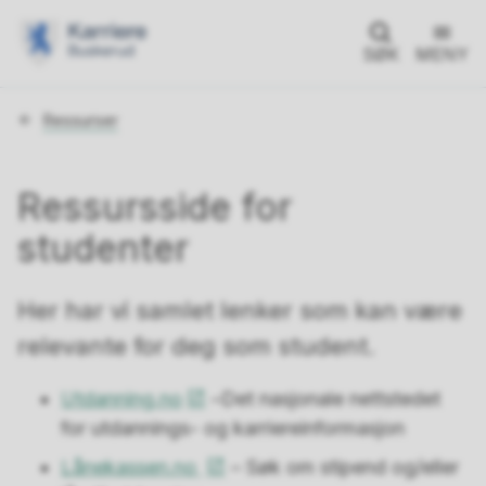
SØK
MENY
Du
Ressurser
er
her:
Ressursside for
studenter
Her har vi samlet lenker som kan være
relevante for deg som student.
Utdanning.no
–Det nasjonale nettstedet
for utdannings- og karriereinformasjon
Lånekassen.no
– Søk om stipend og/eller