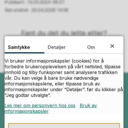
Publisert
13.03.2024 08.57
Sist endret
20.04.2026 14.56
Fant du det du lette etter?
Samtykke
Detaljer
Om
Ja
Nei
Vi bruker informasjonskapsler (cookies) for å
forbedre brukeropplevelsen på vårt nettsted, tilpasse
innhold og tilby funksjoner samt analysere trafikken
vår. Du kan velge å bare bruke nødvendige
informasjonskapslene, eller tilpasse bruk av
informasjonskapsler under “Detaljer”. før du klikker på
Ring oss
“Jeg godtar utvalgte”.
Les mer om personvern hos oss
Bruk av
Telefon
informasjonskapsler
408 08 050