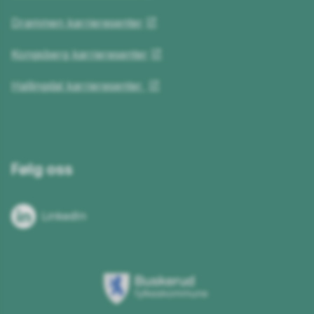
Drammen karrieresenter
Kongsberg karrieresenter
Hallingdal karrieresenter
Følg oss
LinkedIn
Buskerud
fylkeskommune