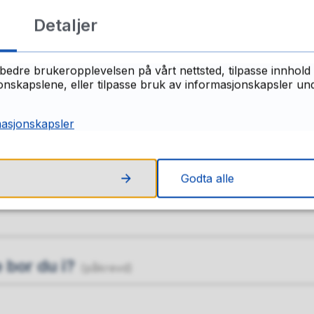
(påkrevd)
Detaljer
bedre brukeropplevelsen på vårt nettsted, tilpasse innhold 
skapslene, eller tilpasse bruk av informasjonskapsler under
påkrevd)
masjonskapsler
Godta alle
åkrevd)
bor du i?
(påkrevd)