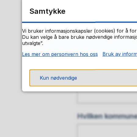
Samtykke
Vi bruker informasjonskapsler (cookies) for å for
Du kan velge å bare bruke nødvendige informasjon
Telefonnummer
(
utvalgte”.
Les mer om personvern hos oss
Bruk av infor
E-postadresse
Kun nødvendige
(p
Hvilken kommune 