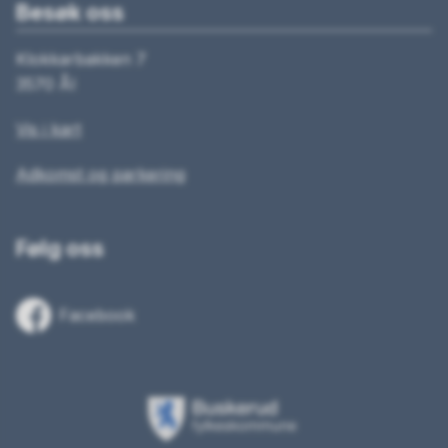
Besøk oss
Klokkarbakken 7
3570 Ål
Vis i kart
Adkomst og parkering
Følg oss
Facebook
Buskerud
fylkeskommune