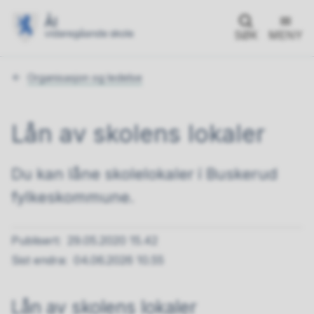
SØK
MENY
Du
Organisasjon og ledelse
er
her:
Lån av skolens lokaler
Du kan låne skolelokaler i Buskerud
fylkeskommune.
Publisert
29.05.2020 15.42
Sist endra
04.06.2026 10.55
Lån av skolens lokaler