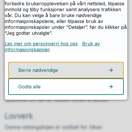
Ferie, helg, overnatting
forbedre brukeropplevelsen på vårt nettsted, tilpasse
innhold og tilby funksjoner samt analysere trafikken
Søknader om lån med overnatting og lån i helger
vår. Du kan velge å bare bruke nødvendige
og ferier må sendes
minimum 45 dager
før
informasjonskapslene, eller tilpasse bruk av
informasjonskapsler under “Detaljer”. før du klikker på
ønsket lånedato.
“Jeg godtar utvalgte”.
Klage på vedtak
Les mer om personvern hos oss
Bruk av
informasjonskapsler
Du kan klage på vedtak om lån av lokaler. Klager
som ikke tas til følge av skolen, avgjøres av
Berre nødvendige
fylkeskommunens sentrale klagenemnd.
Godta alle
Kontakt
Spørsmål om lån av lokaler rettes til skolen.
Lovverk
Denne retningslinjen er vedtatt for Viken