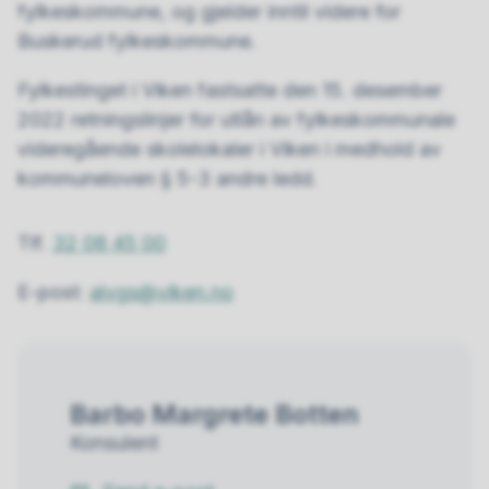
fylkeskommune, og gjelder inntil videre for
Buskerud fylkeskommune.
Fylkestinget i Viken fastsatte den 15. desember
2022 retningslinjer for utlån av fylkeskommunale
videregående skolelokaler i Viken i medhold av
kommuneloven § 5-3 andre ledd.
Tlf.
32 08 45 00
E-post:
alvgs@viken.no
Barbo Margrete Botten
Konsulent