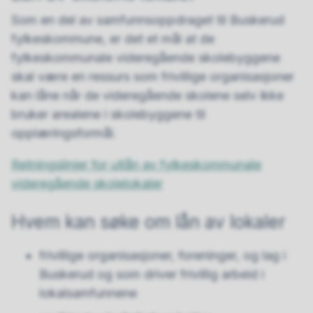
Som en del av samfunnsoppdraget til Buskerud
fylkeskommune, er det et mål at de
fylkeskommunale videregående skolebyggene
skal være en ressurs som frivillige organisasjoner
kan låne når de videregående skolene selv ikke
bruker arealene i skolebyggene til
opplæringsformål.
Retningslinjer for utlån av fylkeskommunale
videregående skolelokaler
Hvem kan søke om lån av lokaler
frivillige organisasjoner, foreninger, og lag i
Buskerud og som driver frivillig arbeid i
lokalsamfunnene