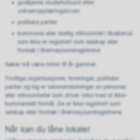
godkjente studieforbund etter
voksenopplæringsloven
politiske partier
kommunal eller statlig virksomhet i Buskerud
som ikke er registrert som selskap eller
foretak i Brønnøysundregistrene
Søker må være minst 18 år gammel.
Frivillige organisasjoner, foreninger, politiske
partier og lag er sammenslutninger av personer
eller virksomheter som driver virke med et ikke-
kommersielt formål. De er ikke registrert som
selskap eller foretak i Brønnøysundregistrene.
Når kan du låne lokaler