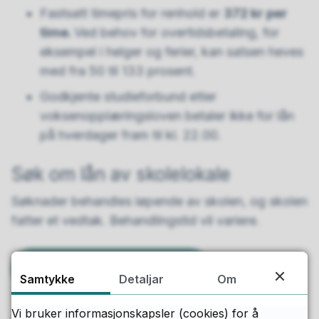
Fastsatt timepris for renhold er
372 kr per
time.
Ved behov for overtidsbetaling, for
eksempel i helger og ferier, kan satsen heves
med fra 50 til 133 prosent.
Godkjente studieforbund etter
voksenopplæringsloven betaler ikke for lån
på hverdager fram til kl. 22.00.
Søk om lån av skolelokale
Søknader behandles løpende av skolen, og skolen
fatter et vedtak. Behandlingstid vil variere.
Søk om lån av skolelokale
Samtykke
Detaljar
Om
Vi bruker informasjonskapsler (cookies) for å