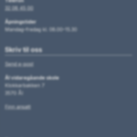
Telefon
32 08 45 00
Åpningstider
Mandag–fredag kl. 08.00–15.30
Skriv til oss
Send e-post
Ål vidaregåande skole
Klokkarbakken 7
3570 Ål
Finn ansatt