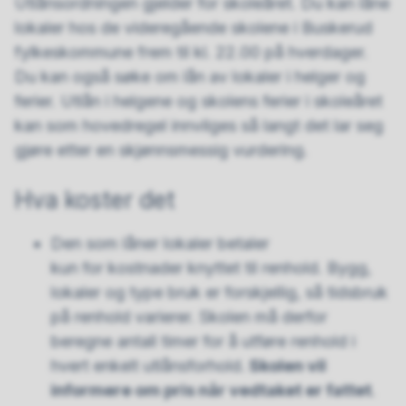
Utlånsordningen gjelder for skoleåret. Du kan låne
lokaler hos de videregående skolene i Buskerud
fylkeskommune frem til kl. 22.00 på hverdager.
Du kan også søke om lån av lokaler i helger og
ferier. Utlån i helgene og skolens ferier i skoleåret
kan som hovedregel innvilges så langt det lar seg
gjøre etter en skjønnsmessig vurdering.
Hva koster det
Den som låner lokaler betaler
kun for kostnader knyttet til renhold. Bygg,
lokaler og type bruk er forskjellig, så tidsbruk
på renhold varierer. Skolen må derfor
beregne antall timer for å utføre renhold i
hvert enkelt utlånsforhold.
Skolen vil
informere om pris når vedtaket er fattet
.