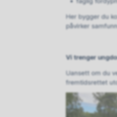
faglig fordyp
Her bygger du ko
påvirker samfun
Vi trenger ungdo
Uansett om du ve
fremtidsrettet u