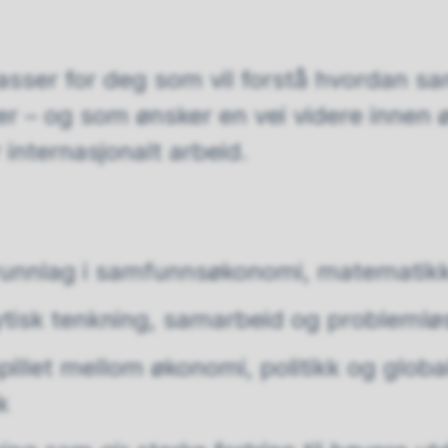
asser for deg som vil forstå hvordan s
 – og som ønsker en vei videre innen ø
r internasjonalt arbeid.
 grunnlag i samfunnsøkonomi, matematik
lytisk tenkning, samarbeid og probleml
pillet mellom økonomi, politikk og globa
kk