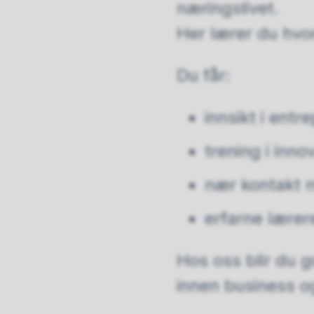
næringslivet.
Her lærer du hvor
Du får:
innsikt i ent
trening i inn
nær kontakt m
erfarne lære
Hos oss blir du g
innen business o