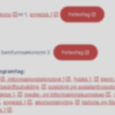
kono
mi 1,
engelsk 1
Fellesfag
2 Samfunnsøkonomi 2
Fellesfag
rogramfag
:
,
informasjonsteknologi 1
,
fysikk 1,
kjemi 
edriftsutvikling,
sosiologi og sosialantropolo
else 1,
medie- og informasjonskunnskap
,
,
engelsk 1
,
økonomistyring,
historie og fil
k 1
.