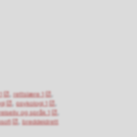
1
,
rettslære 1
,
gi
,
psykologi 1
,
reiseliv og språk 1
,
osofi
,
breddeidrett