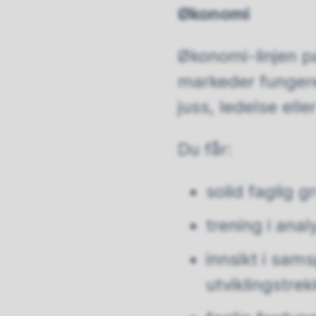
Økonomi
Økonomi-linjen p
markeder fungerer
juss, ledelse elle
Du får:
solid faglig
trening i ana
innsikt i sams
utviklingstre