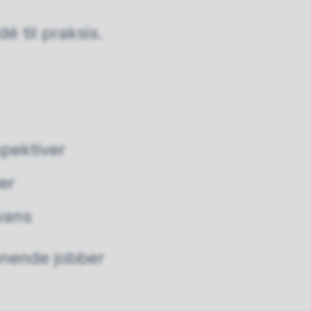
dé til praksis.
spektiver
ler
evans
ennende jobber