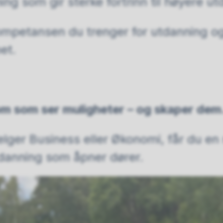
ning som gir sterke fortrinn til høyere u
mpetansen du trenger for utdanning o
net.
m som ser muligheter – og skaper dem
lger Business eller Økonomi, får du en 
tdanning som åpner dører.