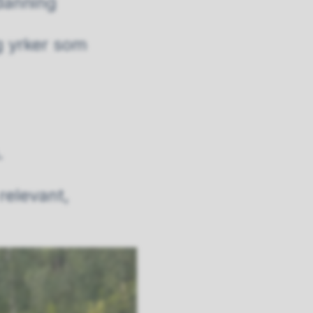
tdanning
g yrker som
.
relevant,