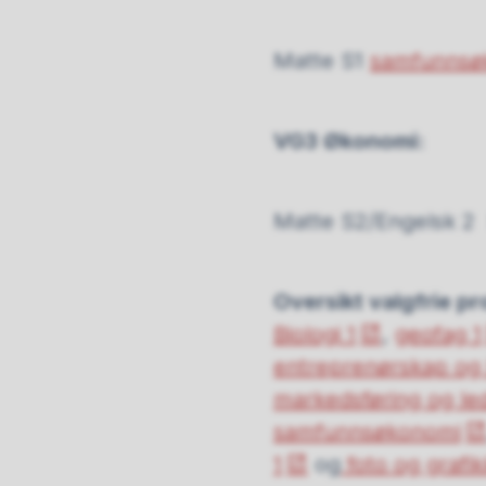
Matte S1
samfunnsø
VG3 Økonomi:
Matte S2/Engelsk 
Oversikt valgfrie p
Biologi 1
,
geofag 1
entreprenørskap og b
markedsføring og led
samfunnsøkonomi
1
og
foto og grafik