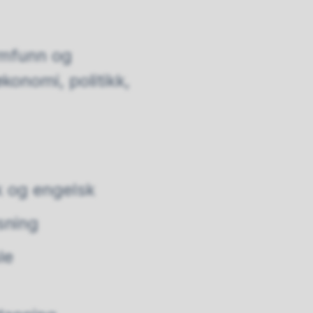
amfunn og
konomi, politikk,
k og engelsk
øsning
le