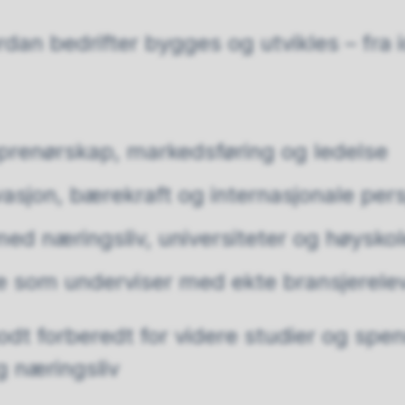
dan bedrifter bygges og utvikles – fra i
reprenørskap, markedsføring og ledelse
ovasjon, bærekraft og internasjonale per
ed næringsliv, universiteter og høysko
re som underviser med ekte bransjerel
odt forberedt for videre studier og sp
g næringsliv