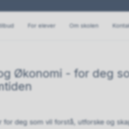
ilbud
For elever
Om skolen
Konta
og Økonomi - for deg so
mtiden
r for deg som vil forstå, utforske og ska