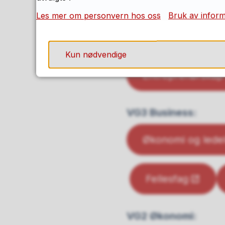
Les mer om personvern hos oss
Bruk av infor
Matematikk R1/S
Kun nødvendige
Entreprenørskap o
VG3 Business:
Økonomi og lede
Fellesfag
VG2 Økonomi: