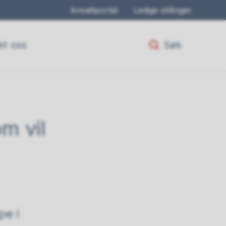
Ansattportal
Ledige stillinger
kt oss
Søk
m vil
pe i