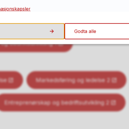
masjonskapsler
1/2P
Fellesfag
Godta alle
g bedriftsutvikling 1
lse
Markedsføring og ledelse 2
Entreprenørskap og bedriftsutvikling 2