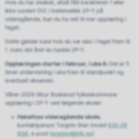
Hvis du har strøket, altså fått karakteren 1 eller
ikke vurdert (IV) i matematikk 2P-Y på
videregående, kan du ha rett til mer opplæring i
faget.
Dette gjelder bare hvis du var elev i faget frem til
1. mars det året du hadde 2P-Y.
Opplæringen starter i februar, i uke 6.
Det er 5
timer undervisning i uka fram til standpunkt og
eventuelt eksamen.
Våren 2026 tilbyr Buskerud fylkeskommune
opplæring i 2P-Y ved følgende skoler:
Hønefoss videregående skole
,
kontaktperson Torgrim Rian (mobil
930 28
838
, e-post
torgrimr@bfk.no
)