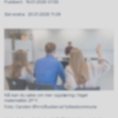
Publisert
16.01.2026 07.56
Sist endra
20.01.2026 11.06
Nå kan du søke om mer opplæring i faget
matematikk 2P-Y.
Carsten Øhrn/Buskerud fylkeskommune