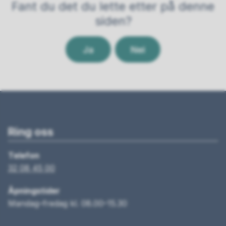
Fant du det du lette etter på denne
siden?
Ja
Nei
Ring oss
Telefon
32 08 45 00
Åpningstider
Mandag–fredag kl. 08.00–15.30