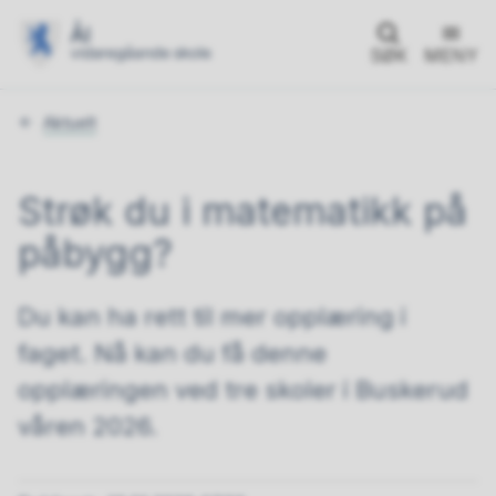
SØK
MENY
Du
Aktuelt
er
her:
Strøk du i matematikk på
påbygg?
Du kan ha rett til mer opplæring i
faget. Nå kan du få denne
opplæringen ved tre skoler i Buskerud
våren 2026.