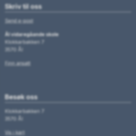
Skriv til oss
Send e-post
Ål vidaregåande skole
Klokkarbakken 7
3570 Ål
Finn ansatt
Besøk oss
Klokkarbakken 7
3570 Ål
Vis i kart