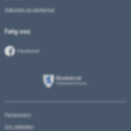
Adkomst og parkering
Følg oss
Facebook
Buskerud
fylkeskommune
Personvern
Om nettsiden