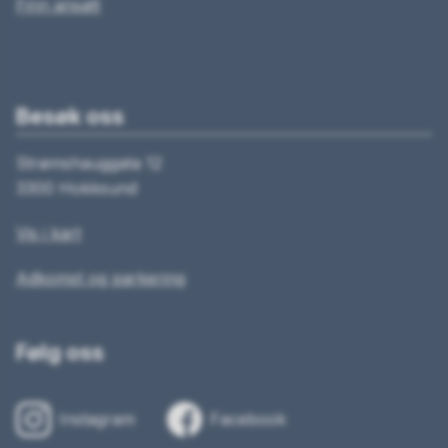
Finn ansatt
Besøk oss
Strømshauggata 12
3300 Hokksund
Vis i kart
Adkomst og parkering
Følg oss
Instagram
Facebook