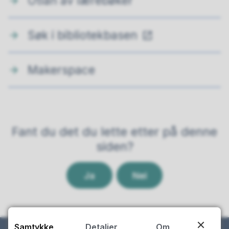
Utlån av lærebøker
Søk i bibliotekbasen
Makerspace
Fant du det du lette etter på denne
siden?
Ja
Nei
Samtykke
Detaljer
Om