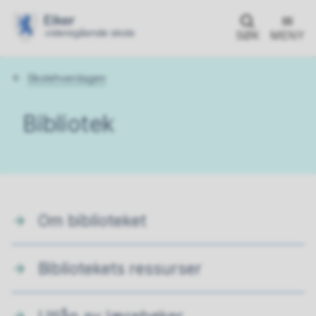
SØK
MENY
Du
Skolehverdagen
er
her:
Bibliotek
Om biblioteket
Bibliotekets ressurser