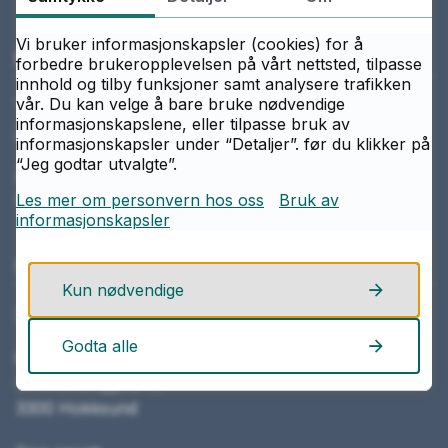
Vi bruker informasjonskapsler (cookies) for å
Ring oss
forbedre brukeropplevelsen på vårt nettsted, tilpasse
innhold og tilby funksjoner samt analysere trafikken
vår. Du kan velge å bare bruke nødvendige
Telefon
informasjonskapslene, eller tilpasse bruk av
32 25 18 00
informasjonskapsler under “Detaljer”. før du klikker på
“Jeg godtar utvalgte”.
Åpningstider
Mandag–fredag kl. 08.00–15.30
Les mer om personvern hos oss
Bruk av
informasjonskapsler
Skriv til oss
Kun nødvendige
Send e-post
Godta alle
Eiker videregående skole
Strømshauggata 12
3300 Hokksund