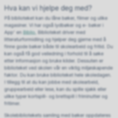
Hva kan vi hjelpe deg med?
På biblioteket kan du låne bøker, filmer og ulike
magasiner. Vi har også lydbøker og e- bøker i
App' en
Biblio.
Biblioteket driver med
litteraturformidling og hjelper deg gjerne med å
finne gode bøker både til skolearbeid og fritid. Du
kan også få god veiledning i forhold til å søke
etter informasjon og bruke kilder. Dessuten er
biblioteket ved skolen vår en viktig miljøskapende
faktor. Du kan bruke biblioteket hele skoledagen.
I tillegg til at du kan jobbe med skolearbeid,
gruppearbeid eller lese, kan du spille sjakk eller
ulike typer kortspill- og brettspill i friminutter og
fritimer.
Skolebibliotekets samling med bøker oppdateres