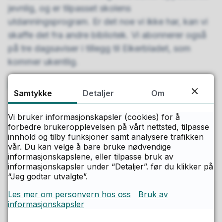
jevnlig, og er tilpasset skolens
utdanningsprogram. Er det noe vi ikke har, kan vi
skaffe det fra andre bibliotek. Vi abonnerer også
på tre dagsaviser i tillegg til Eikerbladet, som
kommer ukentlig.
Les mer om tilbudet vår
t
Samtykke
Detaljer
Om
Publisert
01.06.2020 09.55
Vi bruker informasjonskapsler (cookies) for å
Sist endret
05.05.2026 15.11
forbedre brukeropplevelsen på vårt nettsted, tilpasse
innhold og tilby funksjoner samt analysere trafikken
vår. Du kan velge å bare bruke nødvendige
informasjonskapslene, eller tilpasse bruk av
Kontakt
informasjonskapsler under “Detaljer”. før du klikker på
“Jeg godtar utvalgte”.
Les mer om personvern hos oss
Bruk av
informasjonskapsler
Else Dahl
Bibliotekansvarlig