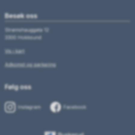
Besøk oss
Strømshauggata 12
3300 Hokksund
Vis i kart
Adkomst og parkering
Følg oss
Instagram
Facebook
Buskerud