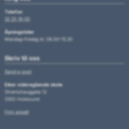
Telefon
32 25 18 00
Åpningstider
Mandag–fredag kl. 08.00–15.30
Skriv til oss
Send e-post
Eiker videregående skole
Strømshauggata 12
3300 Hokksund
Finn ansatt