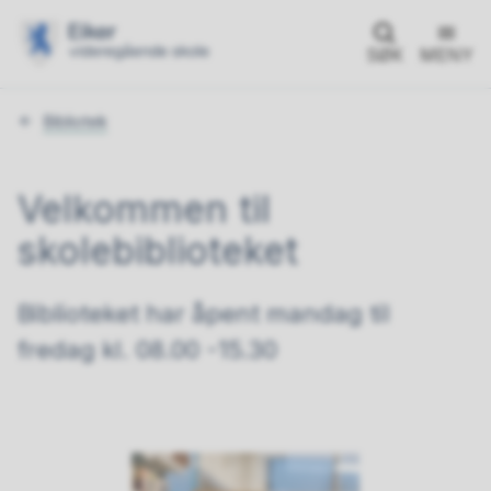
SØK
MENY
Du
Bibliotek
er
her:
Velkommen til
skolebiblioteket
Biblioteket har åpent mandag til
fredag kl. 08.00 -15.30