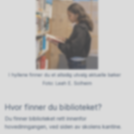
I hyllene finner du et allsidig utvalg aktuelle bøker
Leah E. Solheim
Hvor finner du biblioteket?
Du finner biblioteket rett innenfor
hovedinngangen, ved siden av skolens kantine.