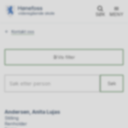
SØK
MENY
Du
Kontakt oss
er
her:
Vis filter
Søk
Søketekst
Resultat
Andersen, Anita Lujas
Stilling
Renholder