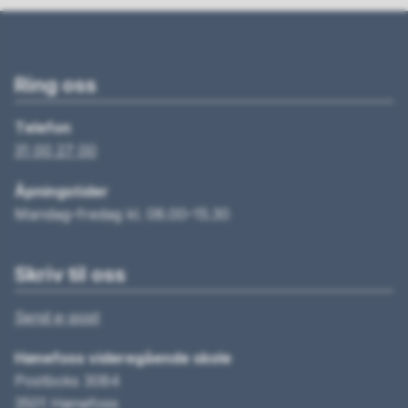
Ring oss
Telefon
31 00 27 00
Åpningstider
Mandag–fredag kl. 08.00–15.30
Skriv til oss
Send e-post
Hønefoss videregående skole
Postboks 3084
3501 Hønefoss