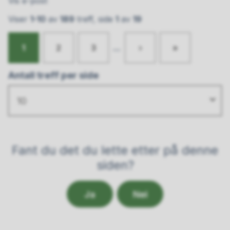
Vis e-post
Viser
1-10
av
189
treff, side
1
av
19
1
2
3
...
›
»
Antall treff per side
10
Fant du det du lette etter på denne
siden?
Ja
Nei