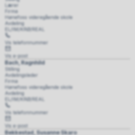
Lærer
Firma
Hønefoss videregående skole
Avdeling
EL/IM/KRØ/REAL
Telefon
Vis telefonnummer
E-
post
Vis e-post
Bach, Ragnhild
Stilling
Avdelingsleder
Firma
Hønefoss videregående skole
Avdeling
EL/IM/KRØ/REAL
Telefon
Vis telefonnummer
E-
post
Vis e-post
Bekkestad, Susanne Skaro