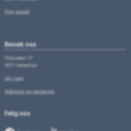
Finn ansatt
Besøk oss
Osloveien 17
3511 Hønefoss
Vis i kart
Adkomst og parkering
Følg oss