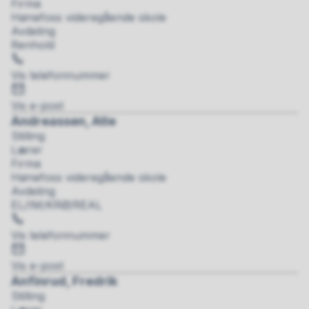
Firma
Hønefoss videregående skole
Avdeling
Renhold
Telefon
Vis telefonnummer
E-
post
Vis e-post
Andreassen, Atle
Stilling
Lærer
Firma
Hønefoss videregående skole
Avdeling
EL/IM/KRØ/REAL
Telefon
Vis telefonnummer
E-
post
Vis e-post
Anfinrud, Fredrik
Stilling