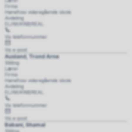
Lærer
Firma
Hønefoss videregående skole
Avdeling
EL/IM/KRØ/REAL
Telefon
Vis telefonnummer
E-
post
Vis e-post
Ausland, Trond Arne
Stilling
Lærer
Firma
Hønefoss videregående skole
Avdeling
EL/IM/KRØ/REAL
Telefon
Vis telefonnummer
E-
post
Vis e-post
Babani, Shamal
Stilling