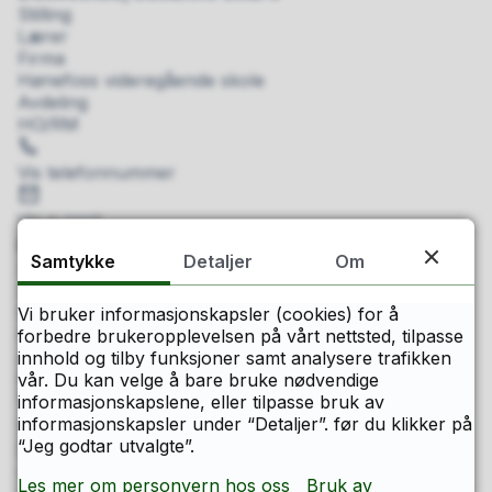
Stilling
Lærer
Firma
Hønefoss videregående skole
Avdeling
HO/RM
Telefon
Vis telefonnummer
E-
post
Vis e-post
Berg, Anita
Samtykke
Detaljer
Om
Stilling
Lærer
Firma
Vi bruker informasjonskapsler (cookies) for å
Hønefoss videregående skole
forbedre brukeropplevelsen på vårt nettsted, tilpasse
Avdeling
innhold og tilby funksjoner samt analysere trafikken
FBIE/KDA/MK
vår. Du kan velge å bare bruke nødvendige
Telefon
informasjonskapslene, eller tilpasse bruk av
informasjonskapsler under “Detaljer”. før du klikker på
Vis telefonnummer
“Jeg godtar utvalgte”.
E-
post
Vis e-post
Les mer om personvern hos oss
Bruk av