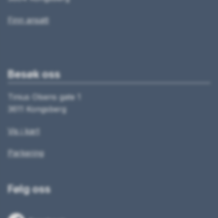
Finn ansatt
Besøk oss
Tinius Olsens gate 1
3611 Kongsberg
Vis i kart
Parkering
Følg oss