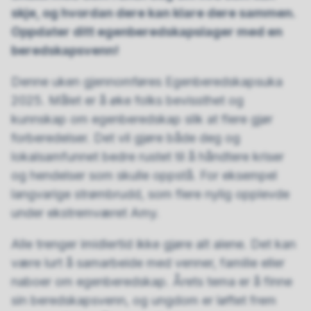
skje, og hvordan dere kan klare dere sammen.
Oppdater ditt egenberedskapslager med en
beredskapsvenn!
Denne uken gjennomføres Egenberedskapsuka
2025. Målet er å øke folks bevissthet og
kunnskap om egenberedskap slik at flere gjør
forberedelser. Det vil gjøre både deg og
lokalsamfunnet bedre rustet til å håndtere kriser
og hendelser som skulle oppstå. For eksempel
langvarige strømbrudd, som flere nylig opplevde
under ekstremværet Amy.
Alle trenger imidlertid ikke gjøre alt alene. Det kan
være lurt å samarbeide med venner, familie eller
naboer om egenberedskap. Årets tema er å finne
sin beredskapsvenn, og ungdom er løftet frem