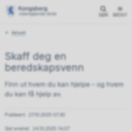
SØK
MENY
Du
Aktuelt
er
her:
Skaff deg en
beredskapsvenn
Finn ut hvem du kan hjelpe – og hvem
du kan få hjelp av.
Publisert
27.10.2025 07.30
Sist endret
24.10.2025 14.07