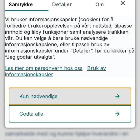
oversettelse og forklaring av informasjon fra
Samtykke
Detaljer
Om
myndighetene
Vi bruker informasjonskapsler (cookies) for å
praktisk hjelp til bruk av utstyr og verktøy
forbedre brukeropplevelsen på vårt nettsted, tilpasse
innhold og tilby funksjoner samt analysere trafikken
innkjøp, bæring og transport
vår. Du kan velge å bare bruke nødvendige
informasjonskapslene, eller tilpasse bruk av
bytte eller byttelån av utstyr og varer
informasjonskapsler under “Detaljer”. før du klikker på
“Jeg godtar utvalgte”.
lån av mobiltelefon som er koblet til et annet
nett enn din
Les mer om personvern hos oss
Bruk av
informasjonskapsler
felles matlaging
– Jeg håper at vi gjennom egenberedskapsuka får
Kun nødvendige
gode diskusjoner og refleksjoner rundt ansvar for
egen beredskap både i klasserom, på avdelinger
Godta alle
og i seksjoner. Og ikke minst – at vi er godt i gang
med å finne en beredskapsvenn som vi kan
samarbeide med og kunne hjelpe hverandre i en