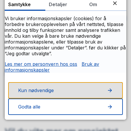
Samtykke
Detaljer
Om
Kartlegging av potensial for industriell
symbiose og sirkulære verdikjeder i Buskerud
Vi bruker informasjonskapsler (cookies) for å
forbedre brukeropplevelsen på vårt nettsted, tilpasse
(Norsus.no)
innhold og tilby funksjoner samt analysere trafikken
En omfattende kartlegging av
vår. Du kan velge å bare bruke nødvendige
avfallsressursene fra næringslivet i hele
informasjonskapslene, eller tilpasse bruk av
informasjonskapsler under “Detaljer”. før du klikker på
Buskerud. Rapporten er skrevet på oppdrag
“Jeg godtar utvalgte”.
for Buskerud fylkeskommune.
Les mer om personvern hos oss
Bruk av
informasjonskapsler
For mer informasjon:
Les vedtaket fra hovedutvalg for næring og
Kun nødvendige
innovasjon
(12. juni 2024)
Les mer om Mission-satsingen på KS’
Godta alle
hjemmesider