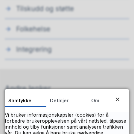
Tilskudd og støtte
Folkehelse
Integrering
Andre lenker
Samtykke
Detaljer
Om
For ansatte i Buskerud fylkeskommune
Kontaktinformasjon og ansattsøk
Vi bruker informasjonskapsler (cookies) for å
Ledige stillinger
forbedre brukeropplevelsen på vårt nettsted, tilpasse
innhold og tilby funksjoner samt analysere trafikken
vår. Du kan velge å bare bruke nødvendige