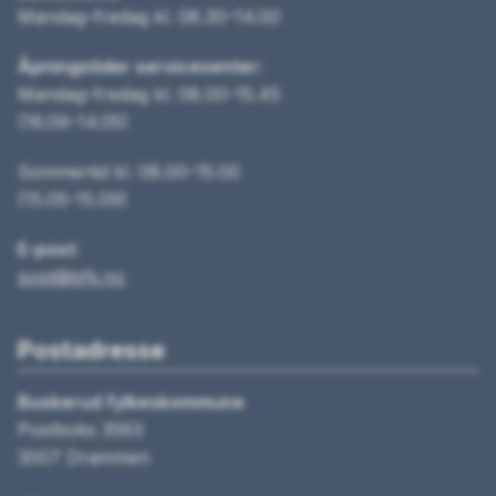
Mandag–fredag kl. 08.30–14.00
Åpningstider servicesenter:
Mandag–fredag kl. 08.00–15.45
(16.09–14.05)
Sommertid kl. 08.00–15.00
(15.05–15.09)
E-post:
post@bfk.no
Postadresse
Buskerud fylkeskommune
Postboks 3563
3007 Drammen