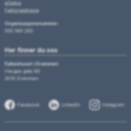
eDialog
Fakturaadresse
Organisasjonsnummer:
930 580 260
Her finner du oss
Fylkeshuset i Drammen
Hauges gate 89
3019 Drammen
Facebook
LinkedIn
Instagram