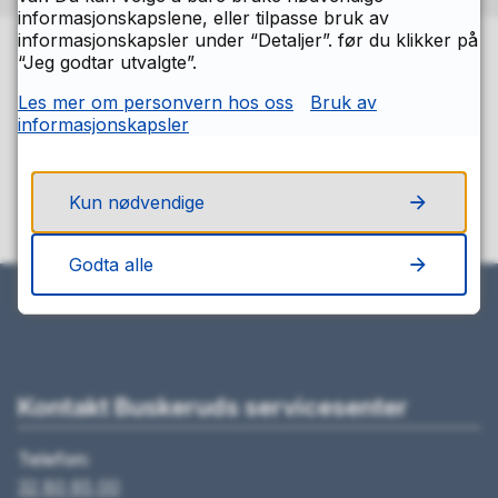
informasjonskapslene, eller tilpasse bruk av
informasjonskapsler under “Detaljer”. før du klikker på
“Jeg godtar utvalgte”.
Fant du det du lette etter på denne
Les mer om personvern hos oss
Bruk av
siden?
informasjonskapsler
Ja
Nei
Kun nødvendige
Godta alle
Kontakt Buskeruds servicesenter
Telefon:
32 80 85 00