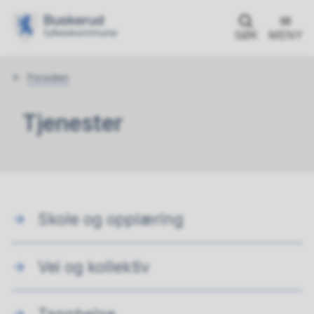
SØK
MENY
Du
Forsiden
er
her:
Tjenester
Skole og opplæring
Vei og kollektiv