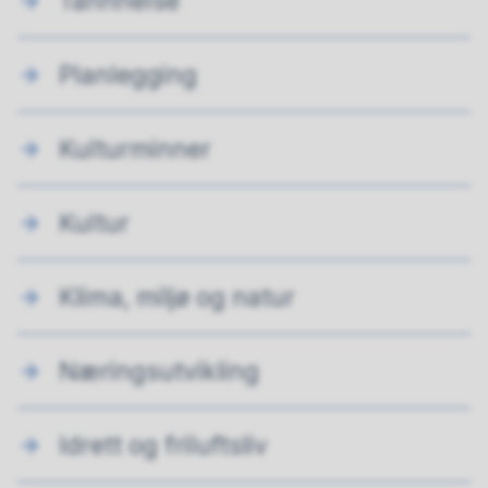
Tannhelse
Planlegging
Kulturminner
Kultur
Klima, miljø og natur
Næringsutvikling
Idrett og friluftsliv