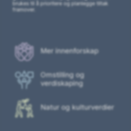
brukes til å prioritere og planlegge tiltak
framover.
Mer innenforskap
Omstilling og
verdiskaping
Natur og kulturverdier