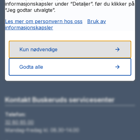
informasjonskapsler under “Detaljer”. før du klikker på
oppdateres sjeldnere.
“Jeg godtar utvalgte”.
Les mer om personvern hos oss
Bruk av
informasjonskapsler
Kun nødvendige
Godta alle
Kontakt Buskeruds servicesenter
Telefon:
32 80 85 00
Mandag–fredag kl. 08.30–14.00