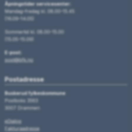
Åpningstider servicesenter:
Mandag–fredag kl. 08.00–15.45
(16.09–14.05)
Sommertid kl. 08.00–15.00
(15.05–15.09)
E-post:
post@bfk.no
Postadresse
Buskerud fylkeskommune
Postboks 3563
3007 Drammen
eDialog
Fakturaadresse