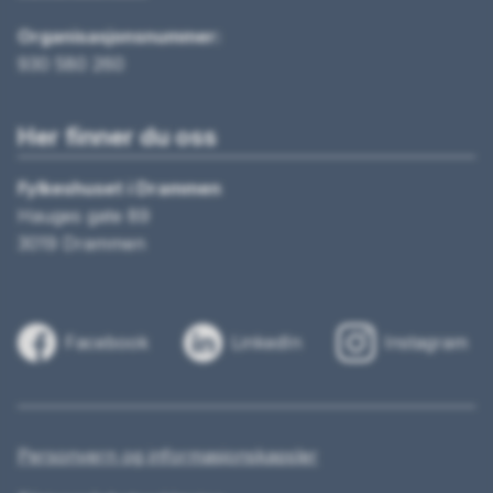
Organisasjonsnummer:
930 580 260
Her finner du oss
Fylkeshuset i Drammen
Hauges gate 89
3019 Drammen
Facebook
LinkedIn
Instagram
Personvern og informasjonskapsler