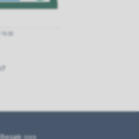
 13.32
n?
Besøk oss