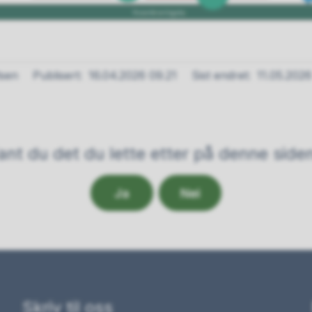
lsen
Publisert
16.04.2026 09.21
Sist endret
11.05.2026
ant du det du lette etter på denne side
Ja
Nei
Skriv til oss