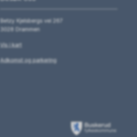
Betzy Kjelsbergs vei 267
3028 Drammen
Vis i kart
Adkomst og parkering
Buskerud