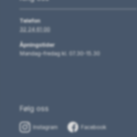
Telefon
32 24 61 00
Åpningstider
Mandag–fredag kl. 07.30-15.30
Følg oss
Instagram
Facebook