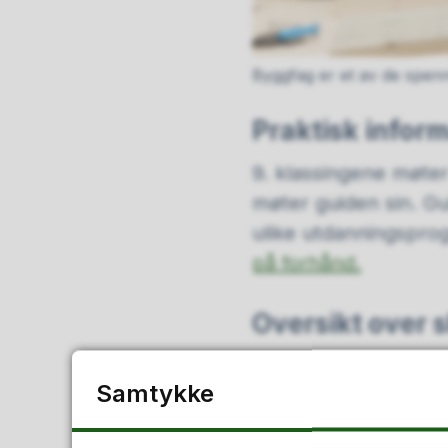
Byggfag er et av de spen
Praktisk infor
9. klassingene møter 
møter guiden sin. G
ulike utdanningspr
på forhånd.
Oversikt over 
Samtykke