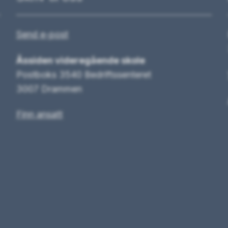
Send e-post
Åssiden videregående skole
Postboks 3540 Bedriftssenteret
3007 Drammen
Finn ansatt