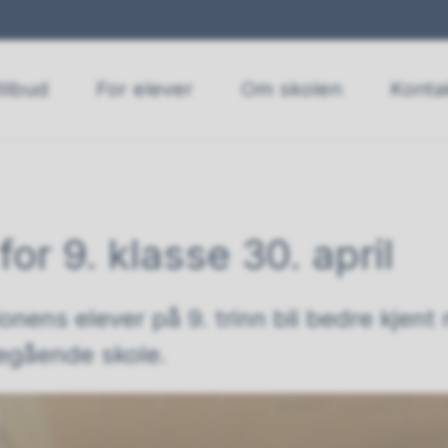
ilbud
For elever
Om skolen
Konta
or 9. klasse 30. april
gionens elever på 9. trinn bli bedre kje
regående skole.