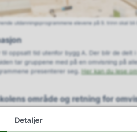
nende utdanningsprogrammene elevene på 9. trinn skal bli
masjon
til oppsatt tid utenfor bygg A. Der blir de delt 
uiden tar gruppene med på en omvisning på alle
ogrammene presenterer seg.
Her kan du lese o
skolens område og retning for omvi
Detaljer