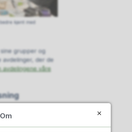
 bedre kjent med
i sine grupper og
 avdelinger, der de
m avdelingene våre
sning
Om