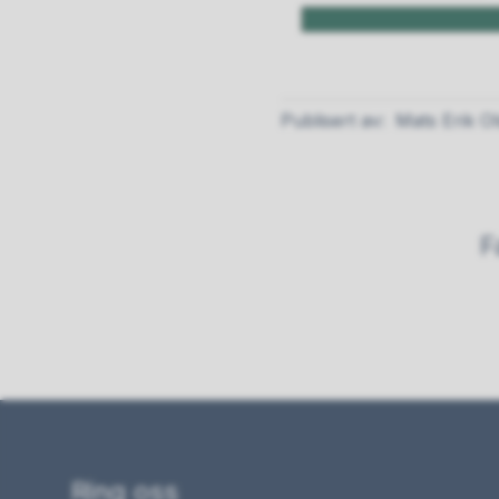
Publisert av
Mats Erik O
F
Ring oss