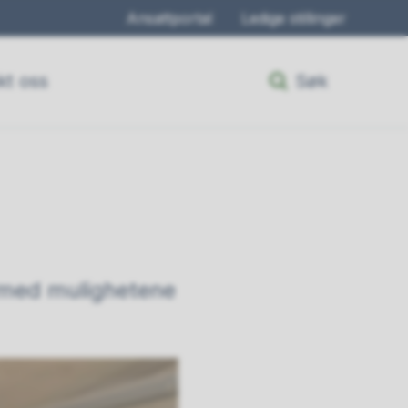
Ansattportal
Ledige stillinger
kt oss
Søk
nt med mulighetene