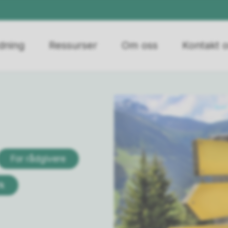
edning
Ressurser
Om oss
Kontakt 
For rådgivere
rk