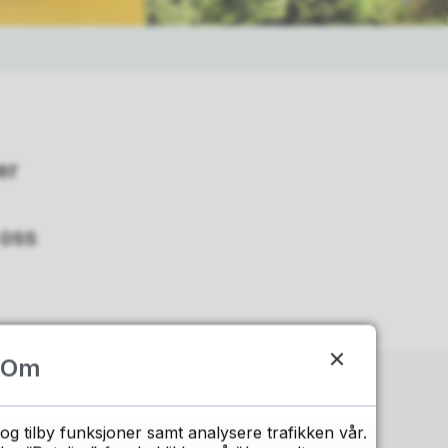
er
 oss
Om
og tilby funksjoner samt analysere trafikken vår.
organiserer fire karrieresentere i