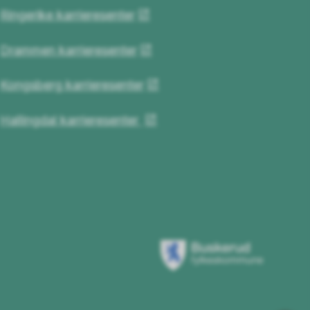
Ringerike karrieresenter
Drammen karrieresenter
Kongsberg karrieresenter
Hallingdal karrieresenter
Buskerud
fylkeskommune