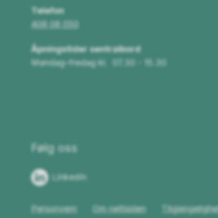
Telefon
408 08 050
Åpningstider sentralbord
Mandag–fredag kl. 07.30 - 15.30
Følg oss
LinkedIn
Personvern
Om nettsiden
Tilgjengeligh