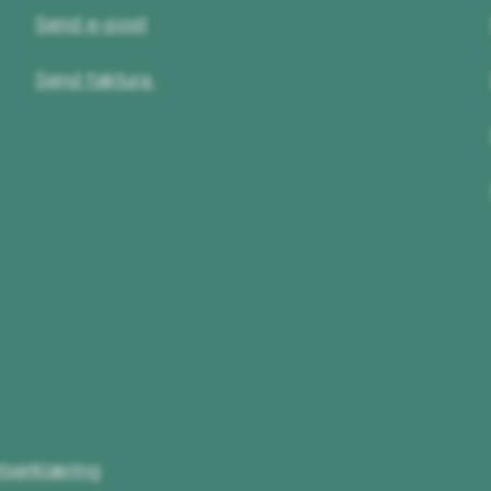
Send e-post
Send faktura
etserklæring