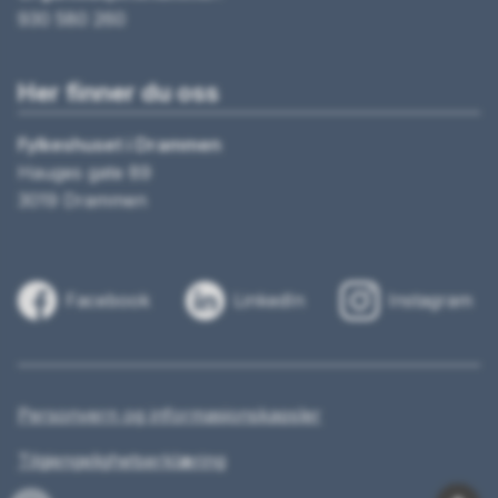
930 580 260
Her finner du oss
Fylkeshuset i Drammen
Hauges gate 89
3019 Drammen
Facebook
LinkedIn
Instagram
Personvern og informasjonskapsler
Tilgjengelighetserklæring