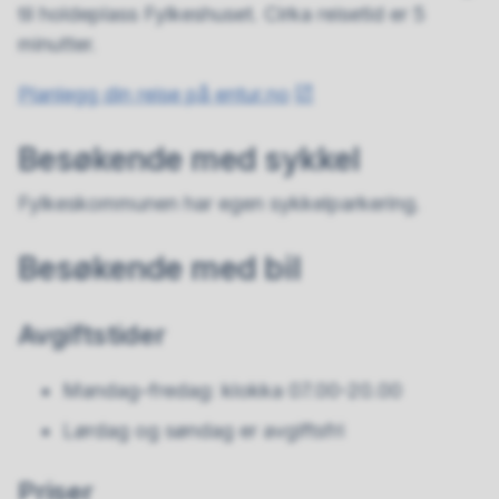
til holdeplass Fylkeshuset. Cirka reisetid er 5
minutter.
Planlegg din reise på entur.no
Besøkende med sykkel
Fylkeskommunen har egen sykkelparkering.
Besøkende med bil
Avgiftstider
Mandag–fredag: klokka 07.00-20.00
Lørdag og søndag er avgiftsfri
Priser