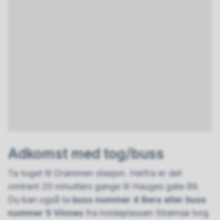
Adkomst med tog/buss
Ta toget til Drammen stasjon. Herfra er det
omtrent 20 minutters gange til Hauges gate 89.
Du kan også ta
buss nummer 4 Bera eller buss
nummer 5 Vinnes
fra holdeplassen Strømsø torg