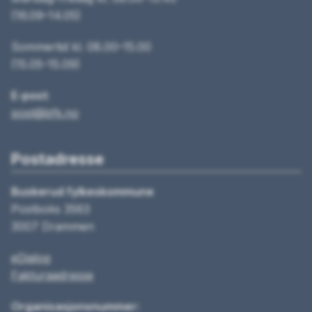
(16.09–14.05)
Sommertid kl. 08.00–15.00
(15.05–15.09)
E-post:
post@bfk.no
Postadresse
Buskerud fylkeskommune
Postboks 3563
3007 Drammen
eDialog
Fakturaadresse
Organisasjonsnummer: