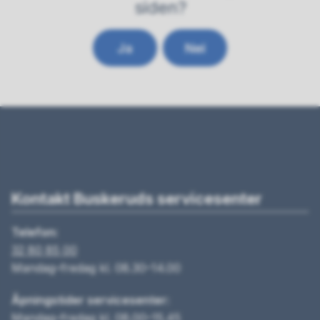
siden?
Ja
Nei
Kontakt Buskeruds servicesenter
Telefon:
32 80 85 00
Mandag–fredag kl. 08.30–14.00
Åpningstider servicesenter:
Mandag–fredag kl. 08.00–15.45