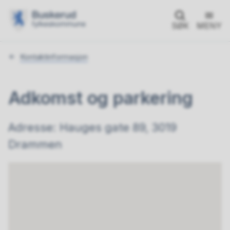
SØK
MENY
Du
Kontaktinformasjon
er
her:
Adkomst og parkering
Adresse: Hauges gate 89, 3019
Drammen