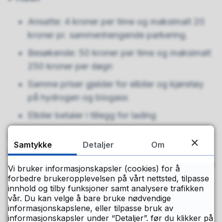
Ansatte: 4 kroner per time og maksimalt 20
kroner pr. sammenhengende parkering.
Besøkende: 50 kroner per time og maksimalt
250 kroner per døgn
Samme priser gjelder for elbiler og kjøretøy
på hydrogen og biogass
Elbiler betaler i tillegg for lading
Det er Sesam Sesam som håndterer
Samtykke
Detaljer
Om
parkeringsløsningen. For spørsmål knyttet til
løsningen, parkeringer og betalinger, ta kontakt på
Vi bruker informasjonskapsler (cookies) for å
e-post
support@sesam-sesam.com
eller telefon
forbedre brukeropplevelsen på vårt nettsted, tilpasse
innhold og tilby funksjoner samt analysere trafikken
+47 53 69 94 00
.
vår. Du kan velge å bare bruke nødvendige
informasjonskapslene, eller tilpasse bruk av
Parkering for funksjonshindrede
informasjonskapsler under “Detaljer”. før du klikker på