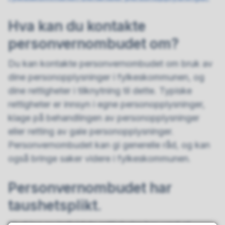
Hva kan du kontakte
personvernombudet om?
Du kan kontakte personvernombudet om bruk av
dine personopplysninger i fylkeskommunen, og
dine rettigheter i tilknytning til dette. Typiske
rettigheter er innsyn i egne personopplysninger,
klage på behandlingen av personopplysninger
eller retting av gale personopplysninger.
Personvernombudet kan gi generelle råd, og kan
også bringe saker videre i fylkeskommunen.
Personvernombudet har
taushetsplikt.