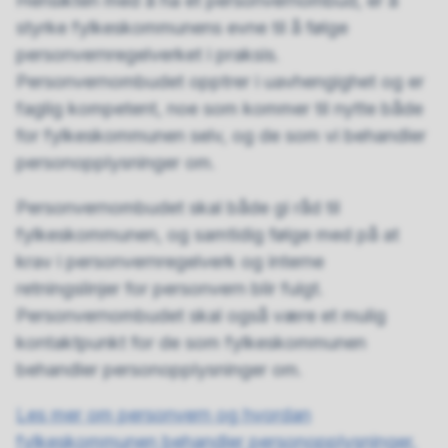
Hensikten med å ha et personvernombud, er å
styrke fylkeskommunens evne til å følge
personvernregelverket i praksis.
Personvernombudet opptrer i uavhengighet og er
faglig kompetent, noe som kommer til nytte både
for fylkeskommunen selv, og de som vi behandler
personopplysninger om.
Personvernombudet skal både gi råd til
fylkeskommunen, og samtidig følge med på at
krav i personvernregelverk og interne
retningslinjer for personvern blir fulgt.
Personvernombudet skal også være et mulig
kontaktpunkt for de som fylkeskommunen
behandler personopplysninger om.
Les mer om personvern og hvordan
fylkeskommunen behandler personopplysninger.