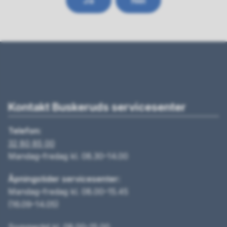
Ja
Nei
Kontakt Buskeruds servicesenter
Telefon:
32 80 85 00
Mandag–fredag kl. 08.30–14.00
Åpningstider servicesenter:
Mandag–fredag kl. 08.00–15.45
(16.09–14.05)