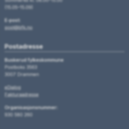
Sommertid kl. 08.00–15.00
(15.05–15.09)
E-post:
post@bfk.no
Postadresse
Buskerud fylkeskommune
Postboks 3563
3007 Drammen
eDialog
Fakturaadresse
Organisasjonsnummer:
930 580 260