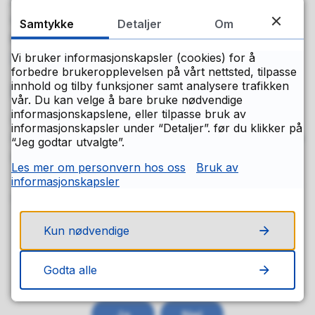
Styrking av individets rettigheter har vært et
sentralt mål med nytt personvernregelverk. Du
Samtykke
Detaljer
Om
kan lese mer om den enkeltes rettigheter på
Datatilsynets nettsider
.
Vi bruker informasjonskapsler (cookies) for å
forbedre brukeropplevelsen på vårt nettsted, tilpasse
innhold og tilby funksjoner samt analysere trafikken
Kontakt
vår. Du kan velge å bare bruke nødvendige
informasjonskapslene, eller tilpasse bruk av
Lovise Ribe
informasjonskapsler under “Detaljer”. før du klikker på
Personvernombudet for Buskerud fylkeskommune
“Jeg godtar utvalgte”.
E-post:
loviseri@bfk.no
Les mer om personvern hos oss
Bruk av
informasjonskapsler
Sist endret
25.02.2026 09.17
Kun nødvendige
Fant du det du lette etter på denne
Godta alle
siden?