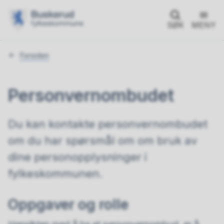
SØK
MENY
Du
Forsiden
er
her:
Personvernombudet
Du kan kontakte personvernombudet
om du har spørsmål om om bruk av
dine personopplysninger i
fylkeskommunen.
Oppgaver og rolle