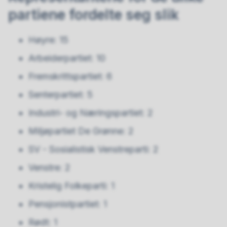
partiene fordelte seg slik
Høyre: 15
Arbeiderpartiet: 10
Fremskrittspartiet: 6
Senterpartiet: 5
Industri- og Næringspartiet: 2
Miljøpartiet De Grønne: 2
SV - Sosialistisk Venstreparti: 2
Venstre: 2
Kristelig Folkeparti: 1
Pensjonistpartiet: 1
Rødt: 1