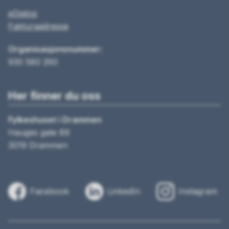
eDialog
Fakturaadresse
Organisasjonsnummer:
930 580 260
Her finner du oss
Fylkeshuset i Drammen
Hauges gate 89
3019 Drammen
Facebook
LinkedIn
Instagram