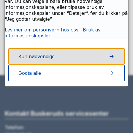
vår. Du kan velge å bare bruke nødvendige
Sist endret
11.12.2023 15.26
informasjonskapslene, eller tilpasse bruk av
informasjonskapsler under “Detaljer”. før du klikker på
“Jeg godtar utvalgte”.
Fant du det du lette etter på denne
Les mer om personvern hos oss
Bruk av
siden?
informasjonskapsler
Ja
Nei
Kun nødvendige
Godta alle
Kontakt Buskeruds servicesenter
Telefon: