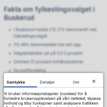
Fakta om fylkestingsvalget i
Buskerud
I Buskerud hadde 212 213 stemmerett ved
fylkestingsvalget
113 484 stemmesedler ble telt opp
Valgdeltakelse var på 53.5 prosent
Omtrent 51 prosent forhåndsstemte
Se partifordeling
og mandater på
valgresultat.no
Samtykke
Detaljer
Om
Se mer om fylkestinget
Vi bruker informasjonskapsler (cookies) for å
forbedre brukeropplevelsen på vårt nettsted, tilpasse
Publisert
03.05.2022 14.18
innhold og tilby funksjoner samt analysere trafikken