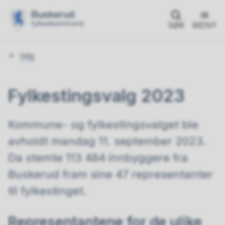
SØK
MENY
Du
Valg
er
her:
Fylkestingsvalg 2023
Kommune- og fylkestingsvalget ble
avholdt mandag 11. september 2023.
Da stemte 113 484 innbyggere fra
Buskerud fram sine 47 representanter
til fylkestinget.
Representantene for de ulike