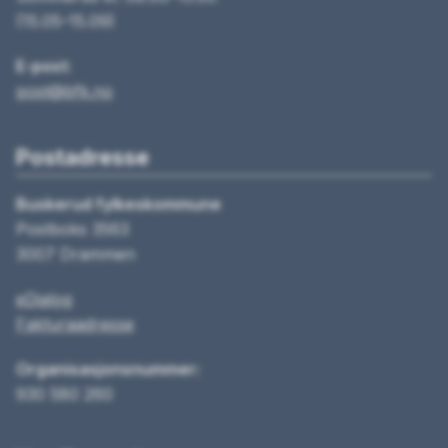
(15.05–15.09)
E-post:
post@bfk.no
Postadresse
Buskerud fylkeskommune
Postboks 3563
3007 Drammen
eDialog
Fakturaadresse
Organisasjonsnummer:
930 580 260