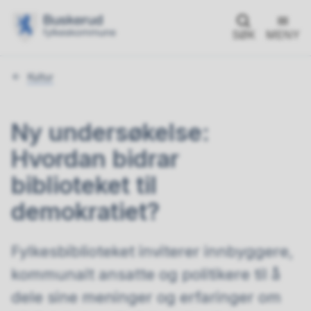
SØK
MENY
Du
Kultur
er
her:
Ny undersøkelse:
Hvordan bidrar
biblioteket til
demokratiet?
Fylkesbiblioteket inviterer innbyggere,
kommunalt ansatte og politikere til å
dele sine meninger og erfaringer om