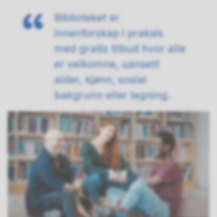
Biblioteket er
innenforskap i praksis
med gratis tilbud hvor alle
er velkomne, uansett
alder, kjønn, sosial
bakgrunn eller legning.