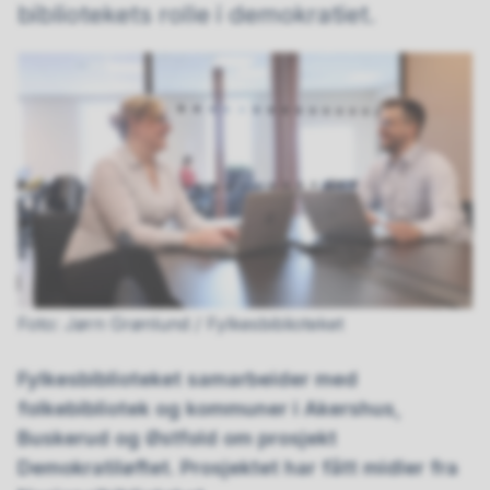
bibliotekets rolle i demokratiet.
Jørn Grønlund / Fylkesbiblioteket
Fylkesbiblioteket samarbeider med
folkebibliotek og kommuner i Akershus,
Buskerud og Østfold om prosjekt
Demokratiløftet. Prosjektet har fått midler fra