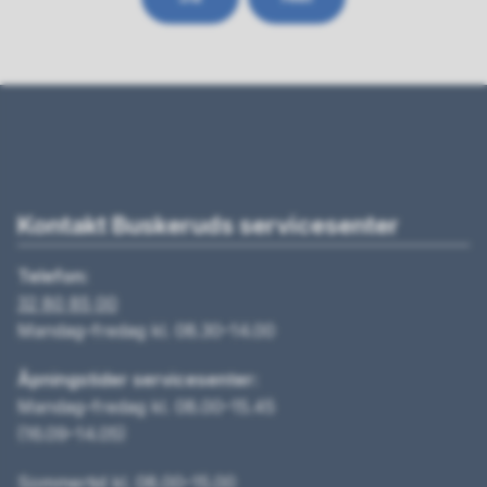
Kontakt Buskeruds servicesenter
Telefon:
32 80 85 00
Mandag–fredag kl. 08.30–14.00
Åpningstider servicesenter:
Mandag–fredag kl. 08.00–15.45
(16.09–14.05)
Sommertid kl. 08.00–15.00