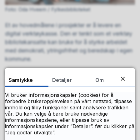
Oda Hveem / Fylkesbiblioteket
Et av hovedmålene i prosjekter er å levere en
digital verktøykasse. Den er tenkt som et verktøy
bibliotekansatte kan bruke for å styrke arbeidet
med demokrati, ytringsfrihet og beredskap i egen
kommune.
For å kunne lage verktøykasse er det behov for et
Samtykke
Detaljer
Om
godt kunnskapsgrunnlag. Det får vi gjennom ulike
deler i prosjektet:
Vi bruker informasjonskapsler (cookies) for å
forbedre brukeropplevelsen på vårt nettsted, tilpasse
spørreundersøkelse
innhold og tilby funksjoner samt analysere trafikken
vår. Du kan velge å bare bruke nødvendige
kvalitative intervjuer
informasjonskapslene, eller tilpasse bruk av
prosessverksteder
informasjonskapsler under “Detaljer”. før du klikker på
“Jeg godtar utvalgte”.
2 podkast-episoder