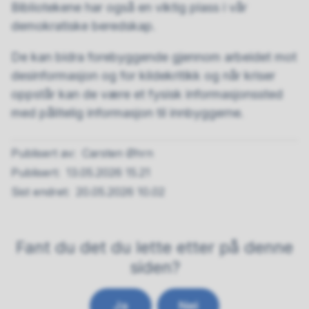
Bibliotekene har også en viktig plass i vår
demokratiske beredskap.
De kan bidra forebyggende gjennom arbeidet mot
desinformasjon og for kildekritikk og når kriser
oppstår kan de være et fysisk informasjonssted
med pålitelig informasjon til innbyggerne.
Publisert av
Carsten Øhrn
Publisert
13.05.2026 15.21
Sist endret
20.05.2026 10.02
Fant du det du lette etter på denne
siden?
Ja
Nei