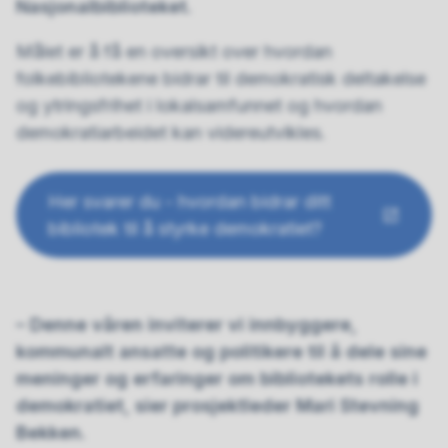
Nasjonalbiblioteket.
Målet er å få en oversikt over hvordan
folkebibliotekene bidrar til demokratisk deltakelse
og ytringsfrihet i lokalsamfunnet og hvordan
demokratiarbeidet kan videreutvikles.
Her svarer du - hvordan bidrar ditt
bibliotek til å styrke demokratiet?
– Denne våren inviterer vi innbyggere,
kommunalt ansatte og politikere til å dele sine
meninger og erfaringer om bibliotekets rolle i
demokratiet, sier prosjektleder Mari Stevning
Bekken.