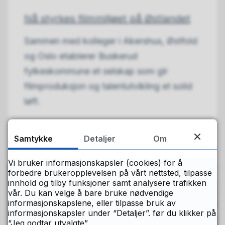
Nå styrkes filmmiljøet på Østlandet
Sammen med kolleger i Akershus, Østfold
og Oslo etablerer Buskerud
fylkeskommune et selskap som gir
filmproduksjon og talentutvikling et solid
løft.
22.06.2026
Samtykke
Detaljer
Om
Vi bruker informasjonskapsler (cookies) for å
forbedre brukeropplevelsen på vårt nettsted, tilpasse
innhold og tilby funksjoner samt analysere trafikken
vår. Du kan velge å bare bruke nødvendige
informasjonskapslene, eller tilpasse bruk av
informasjonskapsler under “Detaljer”. før du klikker på
“Jeg godtar utvalgte”.