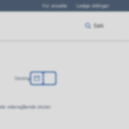
For ansatte
Ledige stillinger
Søk
Visning
te videregående skoler.