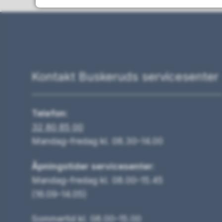
Kontakt Buskeruds servicesenter
Telefon:
32 80 85 00
Mandag–fredag kl. 08.30–14.00
Åpningstider servicesenter:
Mandag–fredag kl. 08.00–15.45
(16.09–14.05)
Sommertid kl. 08.00–15.00