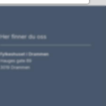
Her finner du oss
Fylkeshuset i Drammen
Hauges gate 89
3019 Drammen