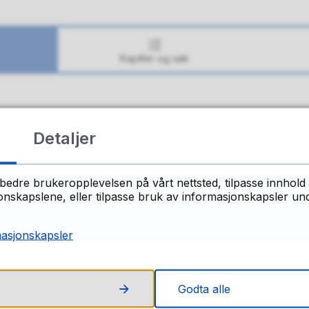
Kapitler og søk
ant du det du lette etter på denne side
Detaljer
Ja
Nei
bedre brukeropplevelsen på vårt nettsted, tilpasse innhold 
skapslene, eller tilpasse bruk av informasjonskapsler under
masjonskapsler
Godta alle