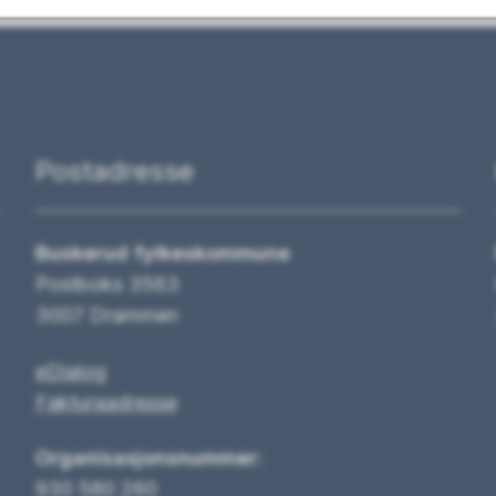
Postadresse
Buskerud fylkeskommune
Postboks 3563
3007 Drammen
eDialog
Fakturaadresse
Organisasjonsnummer:
930 580 260