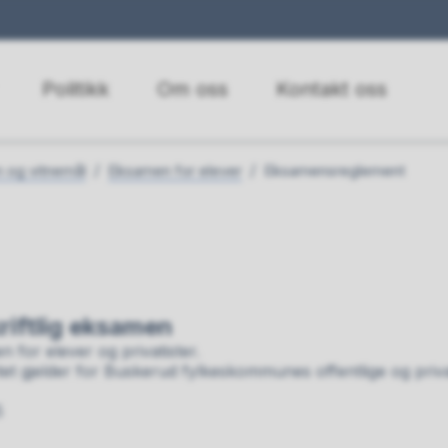
Politikk
Om oss
Kontakt oss
 og vitnemål
Eksamen for elever
Eksamensreglement
riftlig eksamen
for elever og privatister.
et gjelder for Buskerud fylkeskommunes offentlige og priva
5