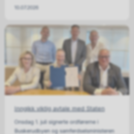
10.07.2026
Inngikk viktig avtale med Staten
Onsdag 1. juli signerte ordførerne i
Buskerudbyen og samferdselsministeren