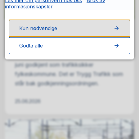
Les mer om personvern hos oss
Bruk av
informasjonskapsler
Kun nødvendige
Buskerud godkjent som trafikksikker
fylkeskommune
Godta alle
Buskerud fylkeskommune ble tirsdag 23.
juni godkjent som trafikksikker
fylkeskommune. Det er Trygg Trafikk som
står bak godkjenningsordningen.
25.06.2026