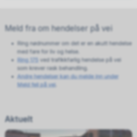
Meld fra om hendelser på vei
Ring nødnummer om det er en akutt hendelse
med fare for liv og helse.
Ring 175
ved trafikkfarlig hendelse på vei
som krever rask behandling.
Andre hendelser kan du melde inn under
Meld feil på vei
.
Aktuelt