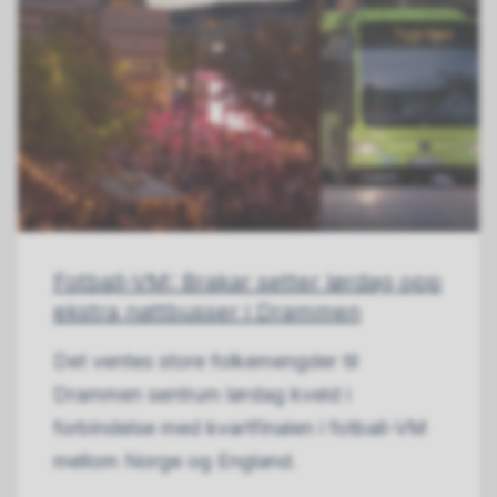
Fotball-VM: Brakar setter lørdag opp
ekstra nattbusser i Drammen
Det ventes store folkemengder til
Drammen sentrum lørdag kveld i
forbindelse med kvartfinalen i fotball-VM
mellom Norge og England.