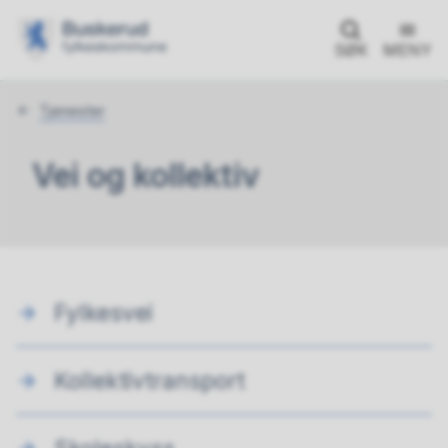
SØK
MENY
Du
Tjenester
er
her:
Vei og kollektiv
Fylkesvei
Kollektivtransport