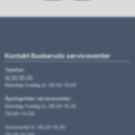
Kontakt Buskeruds servicesenter
Telefon:
32 80 85 00
Mandag–fredag kl. 08.30–14.00
Åpningstider servicesenter:
Mandag–fredag kl. 08.00–15.45
(16.09–14.05)
Sommertid kl. 08.00–15.00
(15.05–15.09)