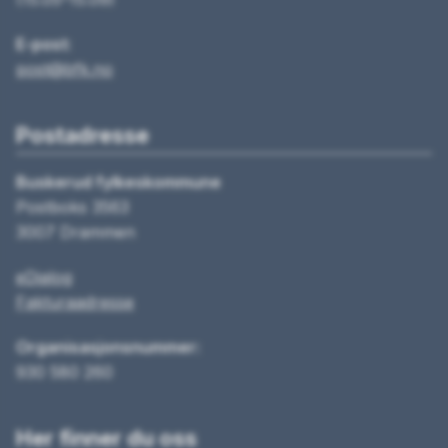
E-post:
post@bfk.no
Postadresse
Buskerud fylkeskommune
Postboks 3563
3007 Drammen
eDialog
Fakturaadresse
Organisasjonsnummer:
930 580 260
Her finner du oss