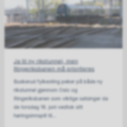
Ja til ny rikstunnel, men
Ringeriksbanen må prioriteres
Buskerud fylkesting peker på både ny
rikstunnel gjennom Oslo og
Ringeriksbanen som viktige satsinger da
de torsdag 18. juni vedtok sitt
høringsinnspill til...