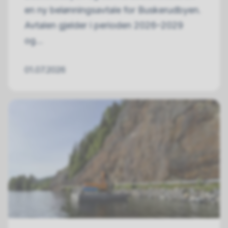
en ny belønningsavtale for Buskerudbyen.
Avtalen gjelder i perioden 2026–2029
og...
01.07.2026