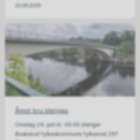
23.06.2026
Åmot bru stenges
Onsdag 24. juni kl. 09.00 stenger
Buskerud fylkeskommune fylkesvei 287