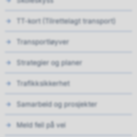
Skoleskyss
TT-kort (Tilrettelagt transport)
Transportløyver
Strategier og planer
Trafikksikkerhet
Samarbeid og prosjekter
Meld feil på vei