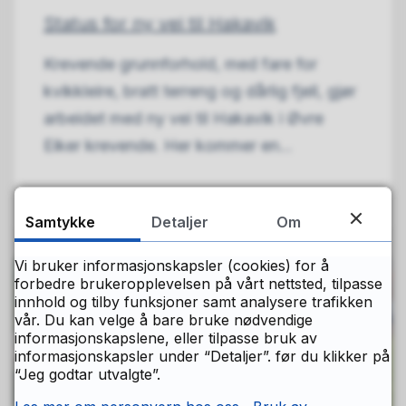
Status for ny vei til Hakavik
Krevende grunnforhold, med fare for
kvikkleire, bratt terreng og dårlig fjell, gjør
arbeidet med ny vei til Hakavik i Øvre
Eiker krevende. Her kommer en...
30.06.2026
Samtykke
Detaljer
Om
Vi bruker informasjonskapsler (cookies) for å
forbedre brukeropplevelsen på vårt nettsted, tilpasse
innhold og tilby funksjoner samt analysere trafikken
vår. Du kan velge å bare bruke nødvendige
informasjonskapslene, eller tilpasse bruk av
informasjonskapsler under “Detaljer”. før du klikker på
“Jeg godtar utvalgte”.