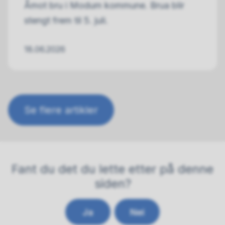
Åmot bru i Modum kommune. Brua blir
stengt frem til 5. juli.
18.06.2026
Se flere artikler
Fant du det du lette etter på denne
siden?
Ja
Nei