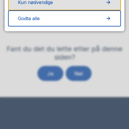
Kun nødvendige
Publisert av
Bente Espeseth
Publisert
25.05.2026 06.00
Godta alle
Sist endret
22.05.2026 18.12
Fant du det du lette etter på denne
siden?
Ja
Nei