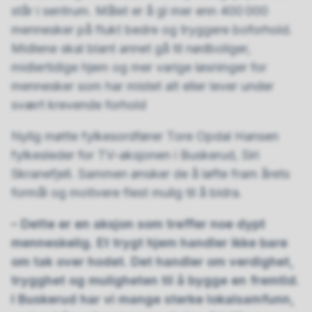
står i sentrum. Målet er å gi mer enn 400 000
mennesker på flukt bedre og tryggere boforhold.
Midlene skal blant annet gå til nødboliger,
midlertidige hjem og mer varige løsninger for
mennesker som har mistet alt eller lever under
svært krevende forhold
Nylig møtte fylkesordfører Tore Opdal Hansen
fylkesleder for TV-aksjonen i Buskerud, Siri
Skranefjell. Sammen ønsker de å løfte fram årets
formål og motivere flest mulig til å bidra.
– Dette er en aksjon som treffer noe dypt
menneskelig. Et trygt hjem handler ikke bare
om tak over hodet. Det handler om verdighet,
trygghet og muligheten til å bygge en fremtid.
I Buskerud har vi mange sterke lokalsamfunn,