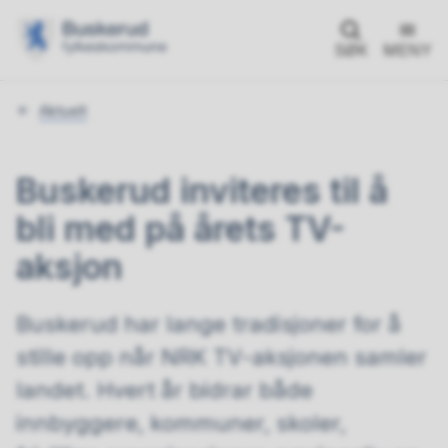
SØK
MENY
Du
Aktuelt
er
her:
Buskerud inviteres til å
bli med på årets TV-
aksjon
Buskerud har lange tradisjoner for å
stille opp når NRK TV-aksjonen samler
landet. Hvert år bidrar både
innbyggere, kommuner, skoler,