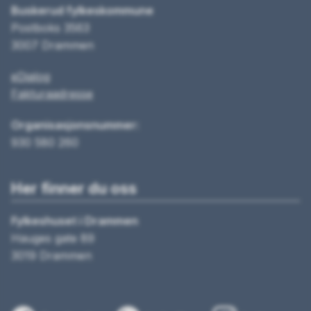
Buskerud fylkeskommune
Postboks 3563
3007 Drammen
eDialog
Fakturaadresse
Organisasjonsnummer:
930 580 260
Her finner du oss
Fylkeshuset i Drammen
Hauges gate 89
3019 Drammen