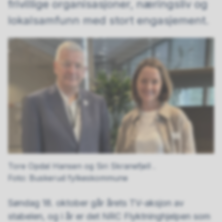
frivillige organisasjoner, næringsliv og
lokalsamfunn med stort engasjement.
Tore Opdal Hansen og Siri Skranefjell .
Buskerud fylkeskommune
Søndag 18. oktober går årets TV-aksjon av
stabelen, og i år er det NRC Flyktninghjelpen som