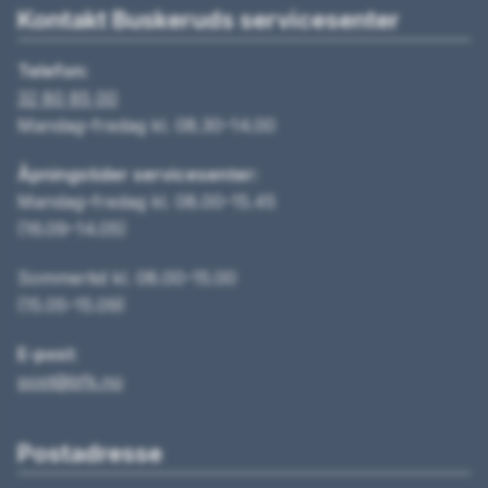
Kontakt Buskeruds servicesenter
Telefon:
32 80 85 00
Mandag–fredag kl. 08.30–14.00
Åpningstider servicesenter:
Mandag–fredag kl. 08.00–15.45
(16.09–14.05)
Sommertid kl. 08.00–15.00
(15.05–15.09)
E-post:
post@bfk.no
Postadresse