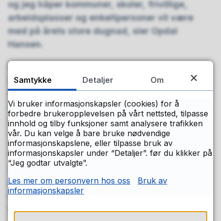
og jeg håper kommuner, skoler, frivillige,
arbeidsplasser og enkeltpersoner vil være
med på årets store dugnad, sier Opdal
Hansen.
NRK TV-aksjonen har blitt arrangert hver høst
siden 1974, og regnes som verdens største
Samtykke
Detaljer
Om
innsamlingsaksjon målt i antall frivillige og
Vi bruker informasjonskapsler (cookies) for å
innsamlede kroner per innbygger. På
forbedre brukeropplevelsen på vårt nettsted, tilpasse
aksjonsdagen går bøssebærere fra dør til dør
innhold og tilby funksjoner samt analysere trafikken
over hele landet.
vår. Du kan velge å bare bruke nødvendige
informasjonskapslene, eller tilpasse bruk av
informasjonskapsler under “Detaljer”. før du klikker på
– TV-aksjonen viser hva vi kan få til når vi står
“Jeg godtar utvalgte”.
sammen. Buskerud har gang på gang vist et
Les mer om personvern hos oss
Bruk av
sterkt engasjement, og vi ser fram til en ny
informasjonskapsler
aksjon der hele fylket kan bidra,
sier Skranefjell.