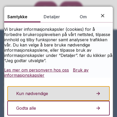
Ja
Nei
Samtykke
Detaljer
Om
Vi bruker informasjonskapsler (cookies) for å
forbedre brukeropplevelsen på vårt nettsted, tilpasse
innhold og tilby funksjoner samt analysere trafikken
vår. Du kan velge å bare bruke nødvendige
Ring oss
informasjonskapslene, eller tilpasse bruk av
informasjonskapsler under “Detaljer”. før du klikker på
“Jeg godtar utvalgte”.
Telefon
32 24 01 00
Les mer om personvern hos oss
Bruk av
informasjonskapsler
Åpningstider
Mandag–fredag kl. 08.00–15.30
Kun nødvendige
Skriv til oss
Godta alle