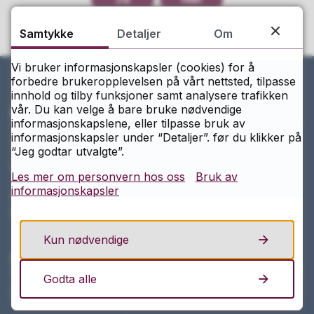
Samtykke
Detaljer
Om
Vi bruker informasjonskapsler (cookies) for å
forbedre brukeropplevelsen på vårt nettsted, tilpasse
innhold og tilby funksjoner samt analysere trafikken
vår. Du kan velge å bare bruke nødvendige
Ring oss
informasjonskapslene, eller tilpasse bruk av
informasjonskapsler under “Detaljer”. før du klikker på
Telefon
“Jeg godtar utvalgte”.
32 24 01 00
Les mer om personvern hos oss
Bruk av
informasjonskapsler
Åpningstider
Mandag–fredag kl. 08.00–15.30
Kun nødvendige
Skriv til oss
Godta alle
Send e-post