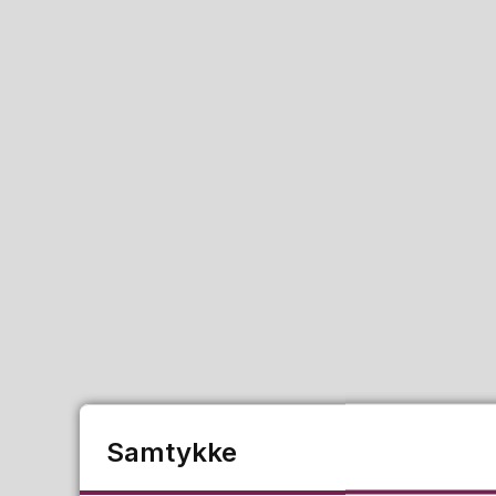
Samtykke