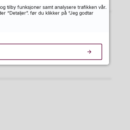
og tilby funksjoner samt analysere trafikken vår.
 “Detaljer”. før du klikker på “Jeg godtar