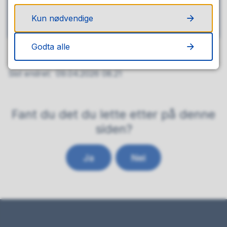
Forvaltning av innlandsfisk og fysiske
Kun nødvendige
tiltak i vassdrag
Godta alle
Sist endret
09.04.2026 08.21
Fant du det du lette etter på denne
siden?
Ja
Nei