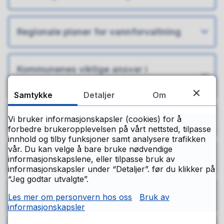
Regionale planer for vannforvaltning
Kommunenes viktige ansvar i
vannforvaltningen
Samtykke
Detaljer
Om
Vi bruker informasjonskapsler (cookies) for å
Oversikt over miljøtilstand og påvirkninger
forbedre brukeropplevelsen på vårt nettsted, tilpasse
innhold og tilby funksjoner samt analysere trafikken
vår. Du kan velge å bare bruke nødvendige
Miljøtilstanden i Oslofjorden
informasjonskapslene, eller tilpasse bruk av
informasjonskapsler under “Detaljer”. før du klikker på
“Jeg godtar utvalgte”.
Prosjekter om vann
Les mer om personvern hos oss
Bruk av
informasjonskapsler