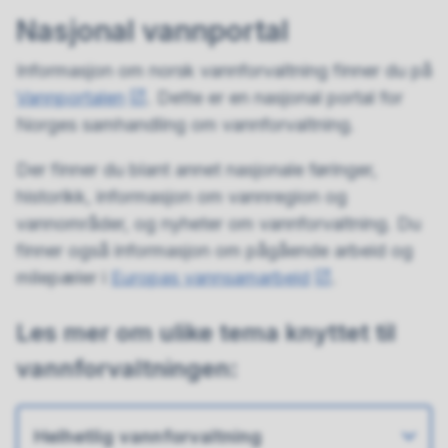
Nasjonal vannportal
Informasjon om norsk vannforvaltning finner du på
Vannportalen
. Dette er en nasjonal portal for
Norges samhandling om vannforvaltning.
Der finner du blant annet nasjonale føringer,
historikk, informasjon om vannregion og
vannområder, og nyheter om vannforvaltning. Du
finner også informasjon om pågående arbeid og
milepæler i
Europas vannsamarbeid
.
Les mer om ulike tema knyttet til
vannforvaltningen:
Helhetlig vannforvaltning