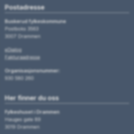
Postadresse
Buskerud fylkeskommune
Postboks 3563
3007 Drammen
eDialog
Fakturaadresse
Organisasjonsnummer:
930 580 260
Her finner du oss
Fylkeshuset i Drammen
Hauges gate 89
3019 Drammen