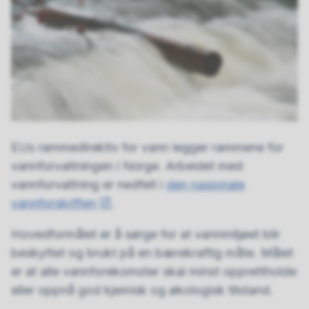
EUs rammedirektiv for vann legger rammene for
vannforvaltningen i Norge. Arbeidet med
vannforvaltning er nedfelt i
den nasjonale
vannforskriften
.
Hovedformålet er å sørge for at vannmiljøet blir
beskyttet og brukt på en bærekraftig måte. Målet
er at alle vannforekomster skal minst opprettholde
eller oppnå god kjemisk og økologisk tilstand.