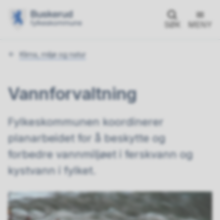
SØK
MENY
Du
Klima, miljø og natur
er
her:
Vannforvaltning
Fylkeskommunen koordinerer
planarbeidet for å beskytte og
forbedre vannmiljøet i ferskvann og
kystvann i fylket.