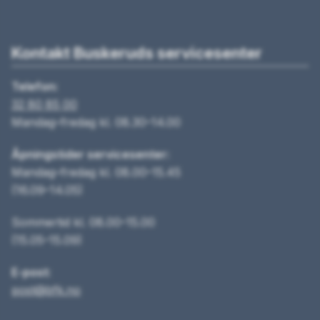
Kontakt Buskeruds servicesenter
Telefon:
32 80 85 00
Mandag–fredag kl. 08.30–14.00
Åpningstider servicesenter:
Mandag–fredag kl. 08.00–15.45
(16.09–14.05)
Sommertid kl. 08.00–15.00
(15.05–15.09)
E-post:
post@bfk.no