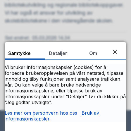
bibliotekutvikling og regionale bibliotekoppgaver.
Vi har også et ansvar for utvikling av
skolebibliotekene i den videregående skolen.
Sist endret
05.03.2026 14.34
Samtykke
Detaljer
Om
Fant du det du lette etter på denne
Vi bruker informasjonskapsler (cookies) for å
siden?
forbedre brukeropplevelsen på vårt nettsted, tilpasse
innhold og tilby funksjoner samt analysere trafikken
vår. Du kan velge å bare bruke nødvendige
Ja
Nei
informasjonskapslene, eller tilpasse bruk av
informasjonskapsler under “Detaljer”. før du klikker på
“Jeg godtar utvalgte”.
Les mer om personvern hos oss
Bruk av
informasjonskapsler