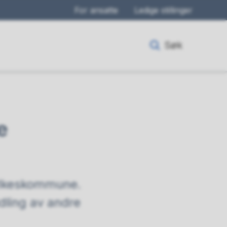
For ansatte
Ledige stillinger
Søk
e
fylkeskommune.
idling av andre