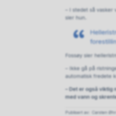
– I stedet så vasker 
sier hun.
Hellerist
forestill
Fossøy sier helleris
– Ikke gå på ristning
automatisk fredete k
– Det er også viktig
med vann og skrente
Publisert av
Carsten Øh