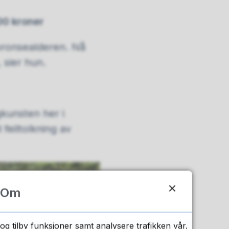
00 kroner
 bronsealderen. Nå
 sier hun.
gkunsten her i
feiltolkning av
Om
og tilby funksjoner samt analysere trafikken vår.