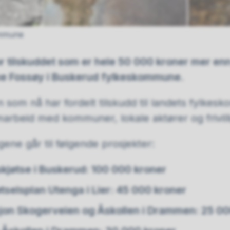
ommune
or tilskuddet som er hele 50 000 kroner mer enn vi
ne Fossøy i Buskerud fylkeskommune.
n som nå har fordelt tilskudd til landets fylk
amarbeid med kommuner, lokale aktører og frivill
ene går til følgende prosjekter:
skjøtse i Buskerud: 100 000 kroner
jøtselsplan Utenga i Lier: 45 000 kroner
on Skogerveien og Åskollen i Drammen: 25 00