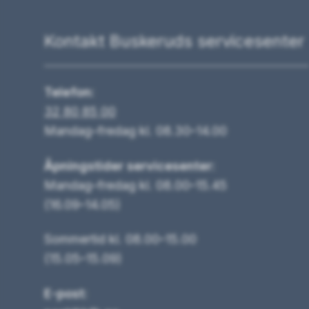
Kontakt Buskeruds servicesenter
Telefon:
32 80 85 00
Mandag–fredag kl. 08.30–14.00
Åpningstider servicesenter:
Mandag–fredag kl. 08.00–15.45
(16.09–14.05)
Sommertid kl. 08.00–15.00
(15.05–15.09)
E-post: