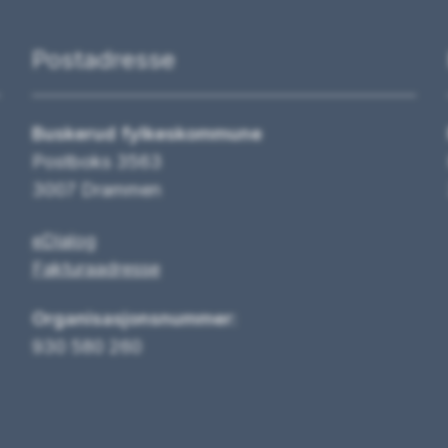
Postadresse
Buskerud fylkeskommune
Postboks 3563
3007 Drammen
eDialog
Fakturaadresse
Organisasjonsnummer:
930 580 260