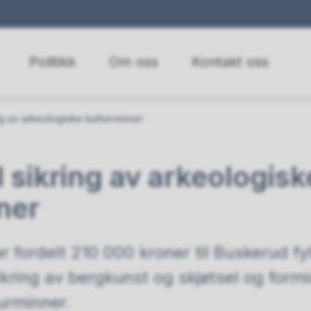
Politikk
Om oss
Kontakt oss
ing av arkeologiske kulturminner
l sikring av arkeologisk
ner
ar fordelt 210 000 kroner til Buskerud 
ikring av bergkunst og skjøtsel og form
urminner.