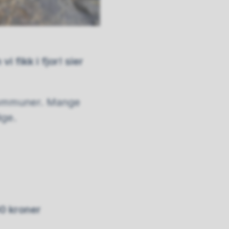
 fikk i fjor! sier
eskommuner. Mange
ige.
0 kroner