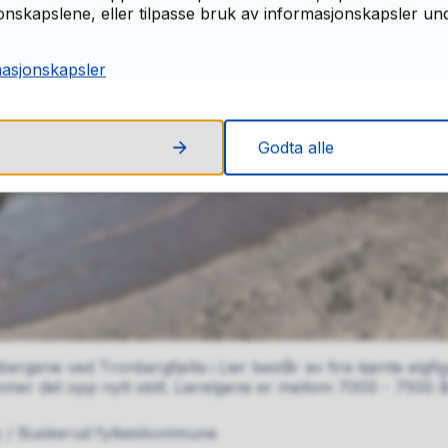
skapslene, eller tilpasse bruk av informasjonskapsler under
masjonskapsler
Godta alle
bergene ved Tronbergfjella i Lier består av fire kjente elgfi
mmer det opp nytt skilt. Lierelgene er mellom 7000 - 7500
y / Buskerud fylkeskommune