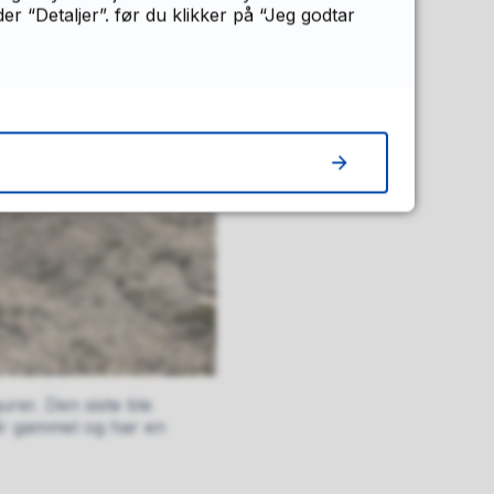
 “Detaljer”. før du klikker på “Jeg godtar
gurer. Den siste ble
 år gammel og har en