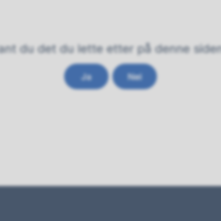
ant du det du lette etter på denne side
Ja
Nei