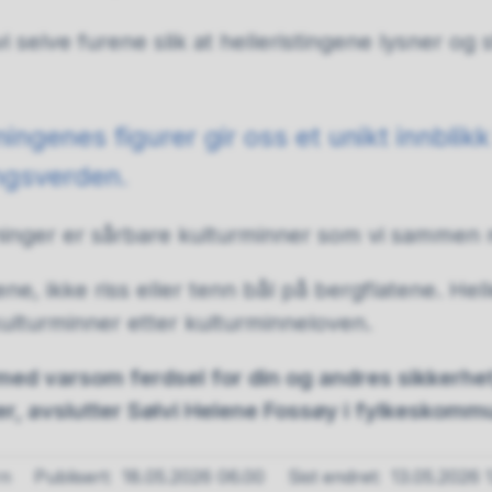
vi selve furene slik at helleristingene lysner og 
ningenes figurer gir oss et unikt innblikk
ingsverden.
tninger er sårbare kulturminner som vi sammen 
ene, ikke riss eller tenn bål på bergflatene. Hel
ulturminner etter kulturminneloven.
 med varsom ferdsel for din og andres sikkerhet
r, avslutter Sølvi Helene Fossøy i fylkeskomm
rn
Publisert
18.05.2026 06.00
Sist endret
13.05.2026 