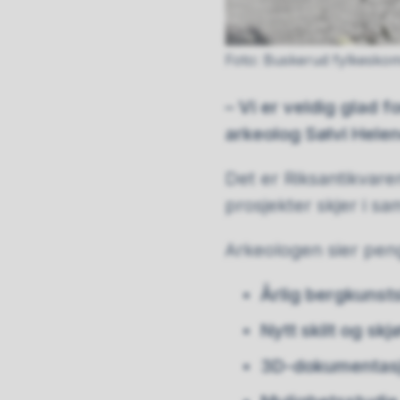
Buskerud fylkesk
– Vi er veldig glad f
arkeolog Sølvi Hele
Det er Riksantikvare
prosjekter skjer i s
Arkeologen sier peng
Årlig bergkunst
Nytt skilt og sk
3D-dokumentasj