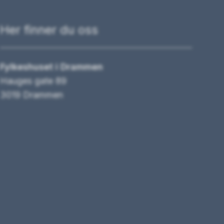
Her finner du oss
Fylkeshuset i Drammen
Hauges gate 89
3019 Drammen