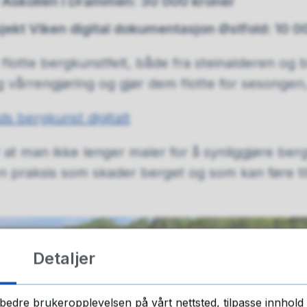
 Åskollen i Drammen: 30 000 kroner
ekt Viken digital dokumentasjon Østfold: 10 0
 flotte bergkunstfelt, både fra steinalderen og
ig vårrengjøring og gjør dem flotte for sesongen,
s bergkunst digitalt
 at man ikke lenger maler for å synliggjøre ber
n praksis som skader berget og som kan føre til 
Detaljer
bedre brukeropplevelsen på vårt nettsted, tilpasse innhold 