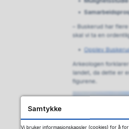
Mulighetsstudie
Samarbeidsprosj
– Buskerud har flere
skal vi ta en ordentl
Opplev Buskerud
Arkeologen forklarer
landet, da dette er e
figurene.
Samtykke
Vi bruker informasjonskapsler (cookies) for å for