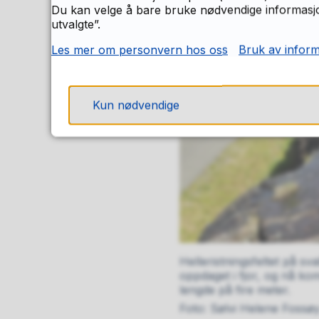
Du kan velge å bare bruke nødvendige informasjon
utvalgte”.
Les mer om personvern hos oss
Bruk av infor
Kun nødvendige
Helleristningsfeltet på sva
oppdaget i fjor, og nå ko
lengde på fire meter.
Sølvi Helene Fossø