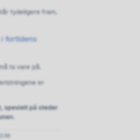
står tydeligere fram,
 i fortidens
må ta vare på.
leristningene er
, spesielt på steder
unen.
12.58