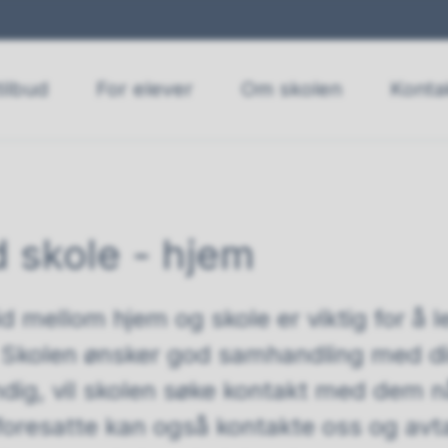
ilbud
For elever
Om skolen
Konta
 skole - hjem
 mellom hjem og skole er viktig for å leg
l. Skolen ønsker god samhandling med di
dig, vil skolen søke kontakt med dem n
foresatte kan også kontakte oss og av