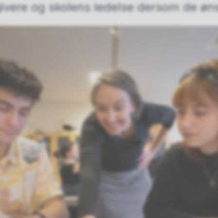
givere og skolens ledelse dersom de øn