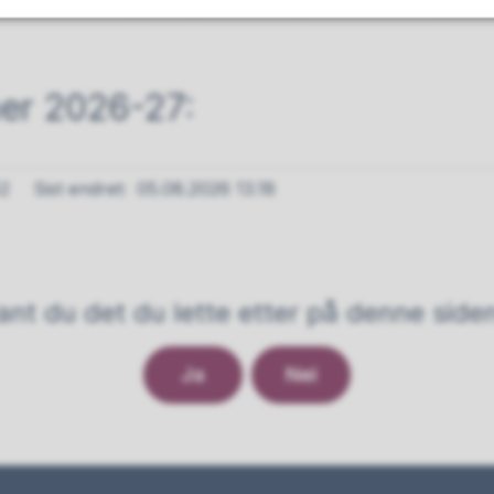
via SMS. Øvrig viktig informasjon finner du på 
er 2026-27:
42
Sist endret
05.08.2026 13.18
ant du det du lette etter på denne side
Ja
Nei