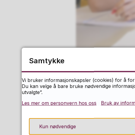
Illustrasjonsbilde
Samtykke
T. Tandberg
Vi bruker informasjonskapsler (cookies) for å for
Du kan velge å bare bruke nødvendige informasjon
utvalgte”.
Skoleåret 2026-202
Les mer om personvern hos oss
Bruk av infor
Skoleferie og fridage
Dersom det oppstår s
Kun nødvendige