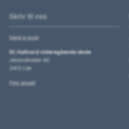
Skriv til oss
Send e-post
St. Hallvard videregående skole
Jensvollveien 40
3413 Lier
Finn ansatt