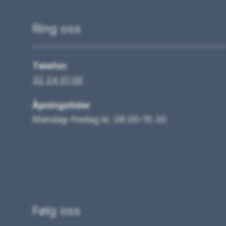
Ring oss
Telefon
32 24 01 00
Åpningstider
Mandag–fredag kl. 08.00–15.30
Følg oss