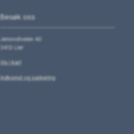
Besøk oss
Jensvollveien 40
3413 Lier
Vis i kart
Adkomst og parkering