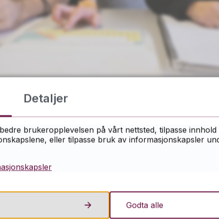
Detaljer
bedre brukeropplevelsen på vårt nettsted, tilpasse innhold 
skapslene, eller tilpasse bruk av informasjonskapsler under
7:
masjonskapsler
r
pesielle situasjoner ved skolen, kan det sendes 
Godta alle