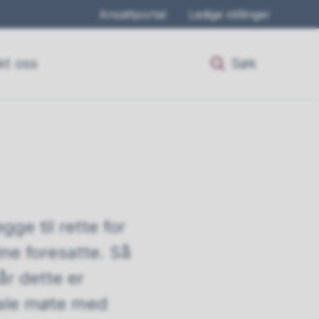
Ansattportal
Ledige stillinger
kt oss
Søk
ge til rette for
ne foresatte. Så
år dette er
tale møte med