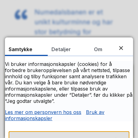
Numedalsbanen er et
unikt kulturminne og har
stor betydning for
kommunenes identitet.
Samtykke
Detaljer
Om
Vi bruker informasjonskapsler (cookies) for å
forbedre brukeropplevelsen på vårt nettsted, tilpasse
innhold og tilby funksjoner samt analysere trafikken
vår. Du kan velge å bare bruke nødvendige
informasjonskapslene, eller tilpasse bruk av
informasjonskapsler under “Detaljer”. før du klikker på
“Jeg godtar utvalgte”.
Les mer om personvern hos oss
Bruk av
informasjonskapsler