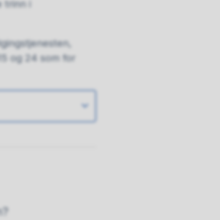
trinn i
gingstjenesten,
15 og 24 som for
n?