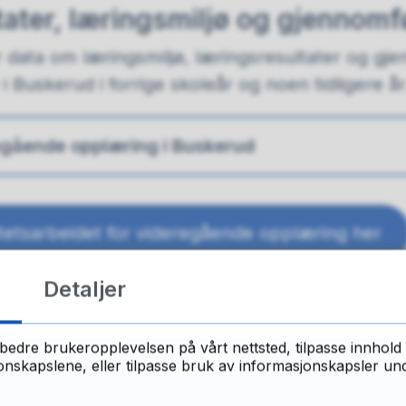
ater, læringsmiljø og gjennom
 data om læringsmiljø, læringsresultater og gj
 Buskerud i forrige skoleår og noen tidligere år
regående opplæring i Buskerud
tetsarbeidet for videregående opplæring her
Detaljer
 skoletilbud, læreplasser og re
bedre brukeropplevelsen på vårt nettsted, tilpasse innhold 
skapslene, eller tilpasse bruk av informasjonskapsler under
m fagopplæring i Buskerud - Behov for faglær