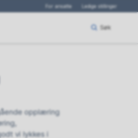
For ansatte
Ledige stillinger
Søk
g
regående opplæring
ring,
dt vi lykkes i