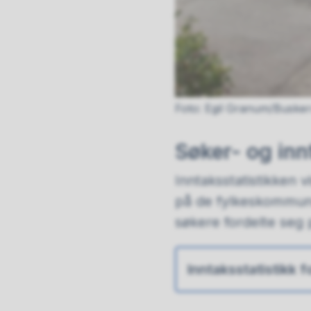
Egil Granum/Buske
Søker- og inn
Inntaksstatistikken v
på de fylkeskommuna
søkere fordelte se
Inntaksstatistikk 