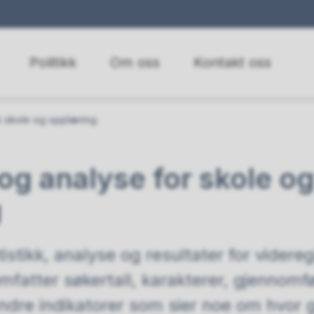
Politikk
Om oss
Kontakt oss
kk skole og opplæring
 og analyse for skole o
g
tistikk, analyse og resultater for vide
mfatter søkertall, karakterer, gjennomfø
ndre indikatorer som sier noe om hvor go