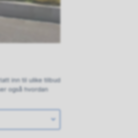
t inn til ulike tilbud
ser også hvordan