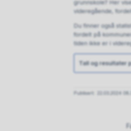
grunnskole? Her vises
videregående, forde
Du finner også stat
fordelt på kommuner
tiden ikke er i vide
Tall og resultate
Publisert
22.03.2024 08.
F