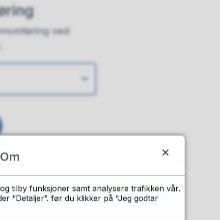
føring
ennomføring ved
.
Om
sulater av
og tilby funksjoner samt analysere trafikken vår.
 “Detaljer”. før du klikker på “Jeg godtar
te - tilgang på