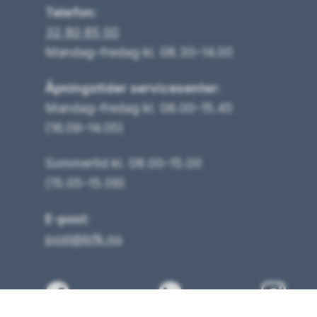
Telefon:
32 80 85 00
Mandag–fredag kl. 08.30–14.00
Åpningstider servicesenter:
Mandag–fredag kl. 08.00–15.45
(16.09–14.05)
Sommertid kl. 08.00–15.00
(15.05–15.09)
E-post:
post@bfk.no
Facebook
LinkedIn
Ins