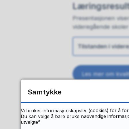
Læringsresult
Presentasjonen viser
videregående skoler i
Tilstanden i vide
Les mer om kvali
Samtykke
Fagopplæring:
opplæringen
Vi bruker informasjonskapsler (cookies) for å for
Du kan velge å bare bruke nødvendige informasjon
Rapporten «Sammen o
utvalgte”.