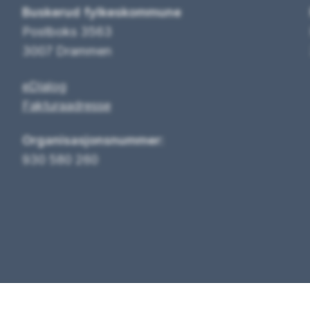
Buskerud fylkeskommune
Postboks 3563
3007 Drammen
eDialog
Fakturaadresse
Organisasjonsnummer:
930 580 260
tagram