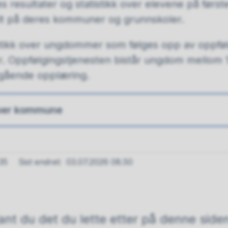
 resultater og statistikk over elevene på første 
lt på deres kommuner og grunnskoler.
istikk over ungdommer som følges opp av oppføl
. Oppfølgingstjenesten bistår ungdom mellom 
regående opplæring.
r per kommune
35
Sist endret
03.07.2026 08.50
ant du det du lette etter på denne side