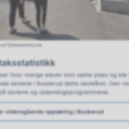
rud fylkeskommune
taksstatistikk
iser hvor mange elever som søkte plass og ble tat
le skolene i Buskerud dette skoleåret. Den vi
g på skolene og utdanningsprogrammene.
for videregående opplæring i Buskerud