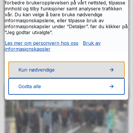
forbedre brukeropplevelsen på vårt nettsted, tilpasse
innhold og tilby funksjoner samt analysere trafikken
vår. Du kan velge å bare bruke nødvendige
informasjonskapslene, eller tilpasse bruk av
informasjonskapsler under “Detaljer”. før du klikker på
“Jeg godtar utvalgte”.
Samlet representanter for 970
Les mer om personvern hos oss
Bruk av
lærebedrifter
informasjonskapsler
Over 40 deltakere fra 30 samarbeidsorgan,
Kun nødvendige
kommuner og lærebedrift var samlet i fylkestingssalen.
Godta alle