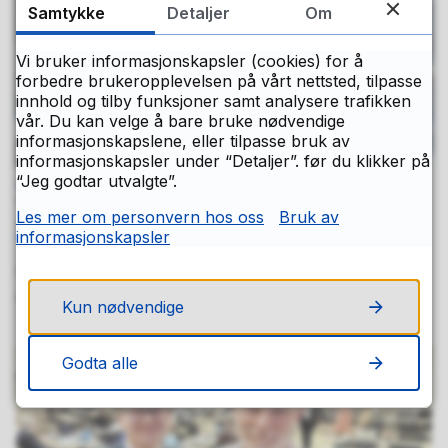
Samtykke
Detaljer
Om
Vi bruker informasjonskapsler (cookies) for å
forbedre brukeropplevelsen på vårt nettsted, tilpasse
innhold og tilby funksjoner samt analysere trafikken
vår. Du kan velge å bare bruke nødvendige
informasjonskapslene, eller tilpasse bruk av
informasjonskapsler under “Detaljer”. før du klikker på
“Jeg godtar utvalgte”.
Vikersund offisielt tildelt VM i
Les mer om personvern hos oss
Bruk av
Skiflyging 2030
informasjonskapsler
Under FIS-kongressen onsdag kveld ble Vikersund
offisielt tildelt VM i skiflyging 2030.
Kun nødvendige
Godta alle